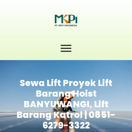
Sewa Lift Proyek Lift
Barang Hoist
BANYUWANGI, Lift
Barang Katrol | 0851-
6279-3322