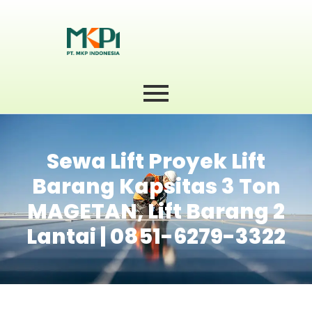
Sewa Lift Proyek Lift
Barang Kapsitas 3 Ton
MAGETAN, Lift Barang 2
Lantai | 0851-6279-3322