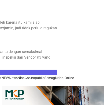
eh karena itu kami siap
rjamin, jadi tidak perlu diragukan
mbantu dengan semaksimal
i inspeksi dari Vendor K3 yang
t
NEW
News
NineCasino
public
Semaglutide Online