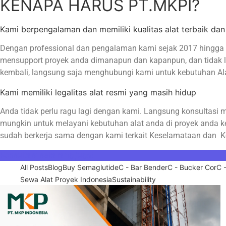
KENAPA HARUS PT.MKPI?
Kami berpengalaman dan memiliki kualitas alat terbaik dan 
Dengan professional dan pengalaman kami sejak 2017 hingga ki
mensupport proyek anda dimanapun dan kapanpun, dan tidak lup
kembali, langsung saja menghubungi kami untuk kebutuhan Alat
Kami memiliki legalitas alat resmi yang masih hidup
Anda tidak perlu ragu lagi dengan kami. Langsung konsulta
mungkin untuk melayani kebutuhan alat anda di proyek anda ke
sudah berkerja sama dengan kami terkait Keselamataan dan K
Konsultasi sekarang juga!
All Posts
Blog
Buy Semaglutide
C - Bar Bender
C - Bucker Cor
C -
Sewa Alat Proyek Indonesia
Sustainability