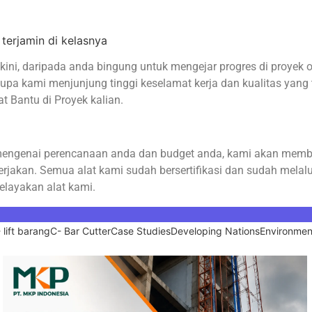
terjamin di kelasnya
ni, daripada anda bingung untuk mengejar progres di proyek ol
a kami menjunjung tinggi keselamat kerja dan kualitas yang te
 Bantu di Proyek kalian.
si mengenai perencanaan anda dan budget anda, kami akan me
rjakan. Semua alat kami sudah bersertifikasi dan sudah melalu
elayakan alat kami.
 lift barang
C- Bar Cutter
Case Studies
Developing Nations
Environmen