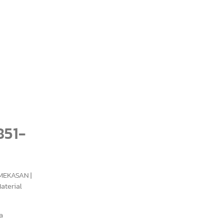
851-
AMEKASAN |
aterial
a