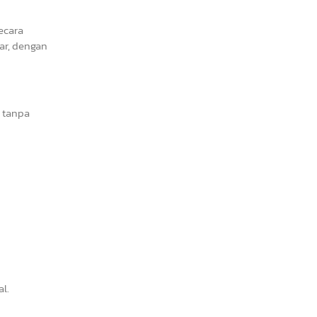
ecara
ar, dengan
 tanpa
l.