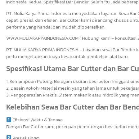
Indonesia. Kedua, Spesifikasi Bar Bender. Selain itu , ada beberap
PT. Mulia Karya Prima Indonesia menyediakan layanan Sewa Bar 
cepat, presisi, dan efisien. Bar Cutter kami dirancang khusus u
performa yang handal dan mudah dioperasikan.
WWW.MULIAKARYAINDONESIA.COM ( Hubungi kami – konsultasi 
PT. MULIA KARYA PRIMA INDONESIA – Layanan sewa Bar Bender ka
perlu mengeluarkan biaya besar untuk pembelian alat baru.
Spesifikasi Utama Bar Cutter dan Bar Cu
1. Kemampuan Potong: Beragam ukuran besi beton hingga diamet
2. Desain Kokoh: Material mesin yang tahan lama untuk pekerjaan
3. Pengoperasian Praktis: Sistem mekanik atau hidrolik yang
Kelebihan Sewa Bar Cutter dan Bar Bend
Efisiensi Waktu & Tenaga
Dengan Bar Cutter kami, pekerjaan pemotongan besi beton men
Presisi Tinggi