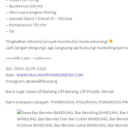
– Bucket cor 0,8 m3
– Mini crane Engine 500 kg
– Genset Silent / Diesel 15 – 150 kva
– Kompressor 175 cfm
– Dll
Tingkatkan efisiensi proyek konstruksi Anda sekarang!
Jadi Jangan Bingung Lagi, langsung aja hubungi marketing kami di
====Info Lain – Lain====
WA : 0851-6279-3322
Web :
WWW.MULIAKARYAINDONESIA.COM
Instagram: @sewaliftbarang
Baca Juga: Sewa Lift Barang, Lift Barang, Lift Proyek, Alimak
Kami melayani wilayah : PAMEKASAN, PASURUAN, PONOROGO, PRO