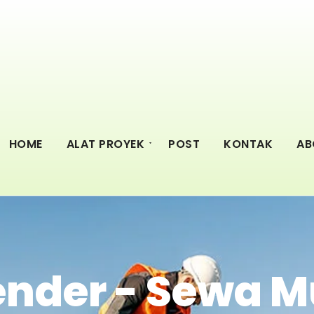
HOME
ALAT PROYEK
POST
KONTAK
AB
ender - Sewa M