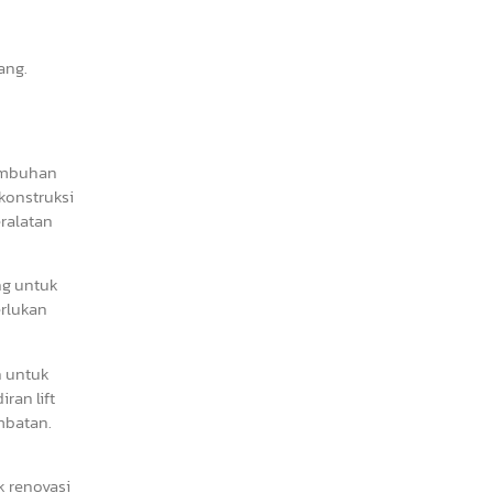
ang.
tumbuhan
konstruksi
ralatan
ng untuk
erlukan
n untuk
an lift
mbatan.
k renovasi