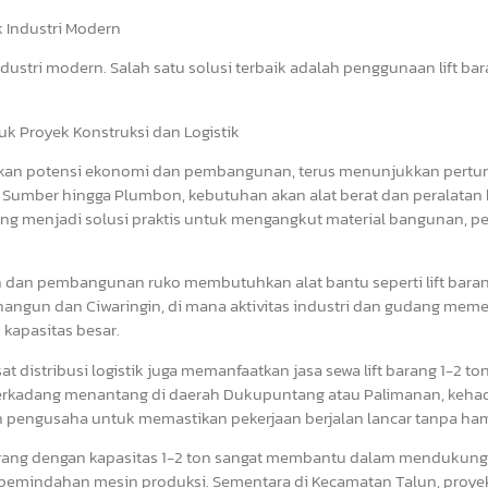
uk Industri Modern
dustri modern. Salah satu solusi terbaik adalah penggunaan lift bar
tuk Proyek Konstruksi dan Logistik
ya akan potensi ekonomi dan pembangunan, terus menunjukkan per
an Sumber hingga Plumbon, kebutuhan akan alat berat dan peralatan 
ang menjadi solusi praktis untuk mengangkut material bangunan, pe
 dan pembangunan ruko membutuhkan alat bantu seperti lift bara
nangun dan Ciwaringin, di mana aktivitas industri dan gudang mem
kapasitas besar.
distribusi logistik juga memanfaatkan jasa sewa lift barang 1-2 to
kadang menantang di daerah Dukupuntang atau Palimanan, kehadir
dan pengusaha untuk memastikan pekerjaan berjalan lancar tanpa ha
 barang dengan kapasitas 1-2 ton sangat membantu dalam mendukung
 pemindahan mesin produksi. Sementara di Kecamatan Talun, proye