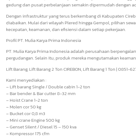
gedung dan pusat perbelanjaan semakin dipermudah dengan adan
Dengan infrastruktur yang terus berkembang di Kabupaten Cirebo
diabaikan. Mulai dari wilayah Plered hingga Gempol, pilihan sew
kecepatan, keamanan, dan efisiensi dalam setiap pekerjaan.
Profil PT. Mulia Karya Prima Indonesia
PT. Mulia Karya Prima Indonesia adalah perusahaan berpengalam
pergudangan. Selain itu, produk mereka mengutamakan keamanan,
Lift Barang, Lift Barang 2 Ton CIREBON, Lift Barang 1 Ton | 0851-
Kami menyediakan :
– Lift barang Single / Double cabin 1-2 ton
– Bar bender & Bar cutter 8-32 mm
– Hoist Crane 1-2 ton
– Molen cor 50 kg
– Bucket cor 0,8 m3
– Mini crane Engine 500 kg
– Genset Silent / Diesel 15 – 150 kva
– Kompressor 175 cfm