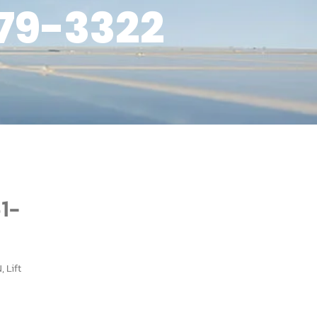
279-3322
51-
 Lift