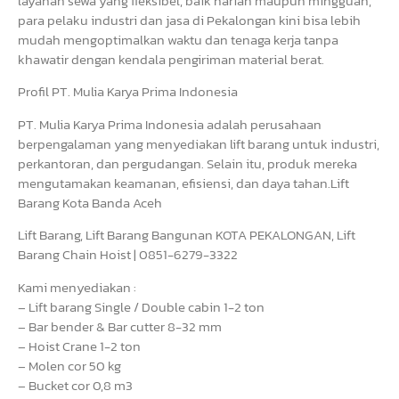
layanan sewa yang fleksibel, baik harian maupun mingguan,
para pelaku industri dan jasa di Pekalongan kini bisa lebih
mudah mengoptimalkan waktu dan tenaga kerja tanpa
khawatir dengan kendala pengiriman material berat.
Profil PT. Mulia Karya Prima Indonesia
PT. Mulia Karya Prima Indonesia adalah perusahaan
berpengalaman yang menyediakan lift barang untuk industri,
perkantoran, dan pergudangan. Selain itu, produk mereka
mengutamakan keamanan, efisiensi, dan daya tahan.Lift
Barang Kota Banda Aceh
Lift Barang, Lift Barang Bangunan KOTA PEKALONGAN, Lift
Barang Chain Hoist | 0851-6279-3322
Kami menyediakan :
– Lift barang Single / Double cabin 1-2 ton
– Bar bender & Bar cutter 8-32 mm
– Hoist Crane 1-2 ton
– Molen cor 50 kg
– Bucket cor 0,8 m3