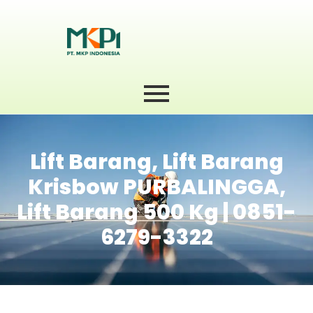
Lift Barang, Lift Barang
Krisbow PURBALINGGA,
Lift Barang 500 Kg | 0851-
6279-3322