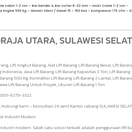
ble cabin 1-2 ton – Bar bender & Bar cutter 8-32 mm – Hoist Crane 1-2 ton –
e Engine 500 kg – Genset Silent / Diesel 15 – 150 kva – Kompressor 175 cfm – Dl
 TORAJA UTARA, SULAWESI SELA
rang, Lift Angkut Barang, Alat Lift Barang, Lift Barang Besar, Lift Bara
g Indonesia, Jasa Lift Barang, Lift Barang Kapasitas 3 Ton, Lift Barang
 Barang 500 Kg, Kontraktor Lift Barang, Lift Barang 2 Lantai, Lift Baran
, Sewa Lift Barang Untuk Proyek, Ukuran Lift Barang 1 Ton
|0851-6279-3322
ubungi kami – konsultasi 24 Jam) Kantor cabang SULAWESI SELA
tuk Industri Modern
ndustri modern. Salah satu solusi terbaik adalah penggunaan lift b