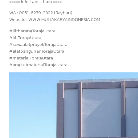
===== Info Lain – Lain ====
WA : 0851-6279-3322 (Rayhan)
Website : WWW.MULIAKARYAINDONESIA.COM
#liftbarangTorajaUtara
#liftTorajaUtara
#sewaalatproyekTorajaUtara
#alatbangunanTorajaUtara
#materialTorajaUtara
#angkutmaterialTorajaUtara