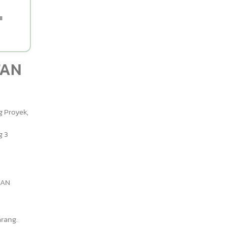
l
TAN
ng Proyek,
g 3
TAN
arang.