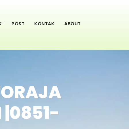
K
POST
KONTAK
ABOUT
 TORAJA
 |0851-