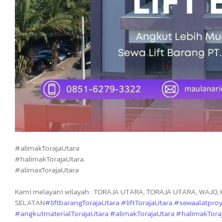
#alimakTorajaUtara
#halimakTorajaUtara
#alimaxTorajaUtara
Kami melayani wilayah : TORAJA UTARA, TORAJA UTARA, WAJO, 
SELATAN
#liftbarangTorajaUtara #liftTorajaUtara #sewaalatpr
#angkutmaterialTorajaUtara #alimakTorajaUtara #halimakTora