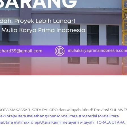
KOTA MAKASSAR, KOTA PALOPO dan wilayah lain di Provinsi SULAWES
oyekTorajaUtara #alatbangunanTorajaUtara #materialTorajaUtara
jaUtara #alimaxTorajaUtara Kami melayani wilayah : TORAJA UTARA,