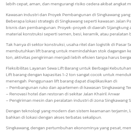
lebih cepat, aman, dan mengurangi risiko cedera akibat angkat 
Kawasan Industri dan Proyek Pembangunan di Singkawang yang
Beberapa lokasi strategis di Singkawang seperti kawasan Jalan P
bisnis dan pembangunan. Proyek-proyek di daerah Sijangkung
material konstruksi seperti semen, besi, keramik, atau peralatan 
Tak hanya di sektor konstruksi, usaha ritel dan logistik di Pasa
membutuhkan lift barang untuk memindahkan stok dagangan ke la
ton, aktivitas pengiriman menjadi lebih efisien tanpa harus b
Fleksibilitas Layanan Sewa Lift Barang untuk Berbagai Kebutuha
Lift barang dengan kapasitas 1-2 ton sangat cocok untuk mendu
menengah. Penggunaan lift barang dapat diaplikasikan di:
– Pembangunan ruko dan apartemen di kawasan Singkawang Te
– Renovasi hotel dan restoran di sekitar Jalan Khairil Anwar
– Pengiriman mesin dan peralatan industri di zona Singkawang 
Dengan teknologi yang modern dan sistem keamanan terjamin, la
bahkan di lokasi dengan akses terbatas sekalipun.
Singkawang, dengan pertumbuhan ekonominya yang pesat, membu