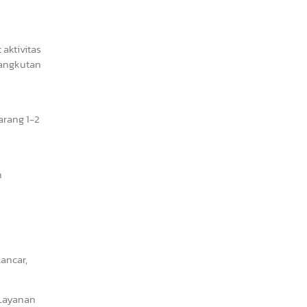
aktivitas
gangkutan
arang 1-2
n
ancar,
 Layanan