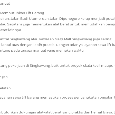
manual.
 Membutuhkan Lift Barang
asiran, Jalan Budi Utomo, dan Jalan Diponegoro kerap menjadi pusat 
 atau Sagatani juga memerlukan alat berat untuk memudahkan pen
berat lainnya.
r Sentral Singkawang atau kawasan Mega Mall Singkawang juga sering
ntai atas dengan lebih praktis. Dengan adanya layanan sewa lift b
ergantung pada tenaga manual yang memakan waktu.
n
kung pekerjaan di Singkawang, baik untuk proyek skala kecil maupu
ngah
Selatan
yanan sewa lift barang memastikan proses pengangkutan berjalan l
tuhkan dukungan alat-alat berat yang praktis dan hemat biaya.