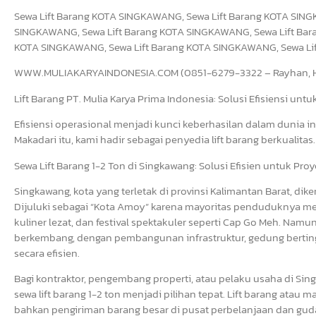
Sewa Lift Barang KOTA SINGKAWANG, Sewa Lift Barang KOTA SING
SINGKAWANG, Sewa Lift Barang KOTA SINGKAWANG, Sewa Lift Bar
KOTA SINGKAWANG, Sewa Lift Barang KOTA SINGKAWANG, Sewa L
WWW.MULIAKARYAINDONESIA.COM (0851-6279-3322 – Rayhan, Hu
Lift Barang PT. Mulia Karya Prima Indonesia: Solusi Efisiensi unt
Efisiensi operasional menjadi kunci keberhasilan dalam dunia in
Makadari itu, kami hadir sebagai penyedia lift barang berkualitas.
Sewa Lift Barang 1-2 Ton di Singkawang: Solusi Efisien untuk Pr
Singkawang, kota yang terletak di provinsi Kalimantan Barat, di
Dijuluki sebagai “Kota Amoy” karena mayoritas penduduknya m
kuliner lezat, dan festival spektakuler seperti Cap Go Meh. Nam
berkembang, dengan pembangunan infrastruktur, gedung bertin
secara efisien.
Bagi kontraktor, pengembang properti, atau pelaku usaha di S
sewa lift barang 1-2 ton menjadi pilihan tepat. Lift barang atau
bahkan pengiriman barang besar di pusat perbelanjaan dan guda