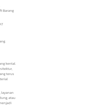
A
ft Barang
AT
ang.
ang kental.
itektur,
ang terus
erial
, layanan
dung, atau
 menjadi