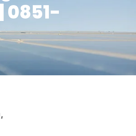
| 0851-
,