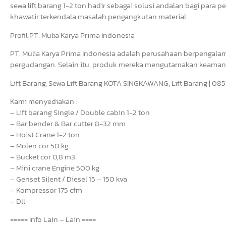
sewa lift barang 1-2 ton hadir sebagai solusi andalan bagi para
khawatir terkendala masalah pengangkutan material.
Profil PT. Mulia Karya Prima Indonesia
PT. Mulia Karya Prima Indonesia adalah perusahaan berpengalam
pergudangan. Selain itu, produk mereka mengutamakan keamanan,
Lift Barang, Sewa Lift Barang KOTA SINGKAWANG, Lift Barang | 0
Kami menyediakan :
– Lift barang Single / Double cabin 1-2 ton
– Bar bender & Bar cutter 8-32 mm
– Hoist Crane 1-2 ton
– Molen cor 50 kg
– Bucket cor 0,8 m3
– Mini crane Engine 500 kg
– Genset Silent / Diesel 15 – 150 kva
– Kompressor 175 cfm
– Dll
===== Info Lain – Lain ====