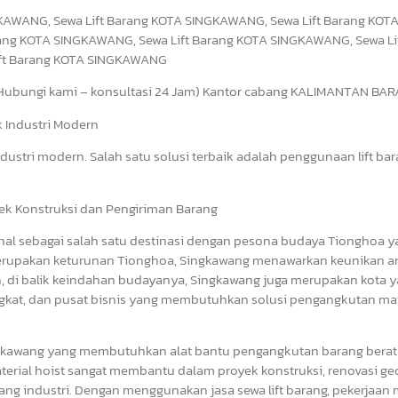
KAWANG, Sewa Lift Barang KOTA SINGKAWANG, Sewa Lift Barang KOT
ang KOTA SINGKAWANG, Sewa Lift Barang KOTA SINGKAWANG, Sewa Li
ift Barang KOTA SINGKAWANG
bungi kami – konsultasi 24 Jam) Kantor cabang KALIMANTAN BAR
uk Industri Modern
dustri modern. Salah satu solusi terbaik adalah penggunaan lift bar
oyek Konstruksi dan Pengiriman Barang
kenal sebagai salah satu destinasi dengan pesona budaya Tionghoa y
erupakan keturunan Tionghoa, Singkawang menawarkan keunikan ars
un, di balik keindahan budayanya, Singkawang juga merupakan kota y
gkat, dan pusat bisnis yang membutuhkan solusi pengangkutan mat
ingkawang yang membutuhkan alat bantu pengangkutan barang berat
 material hoist sangat membantu dalam proyek konstruksi, renovasi ge
ng industri. Dengan menggunakan jasa sewa lift barang, pekerjaan