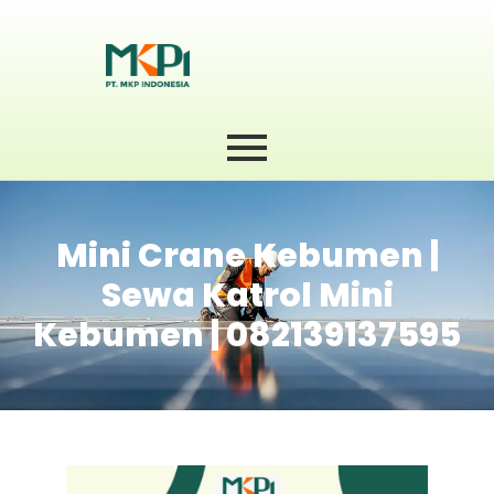
Mini Crane Kebumen |
Sewa Katrol Mini
Kebumen | 082139137595