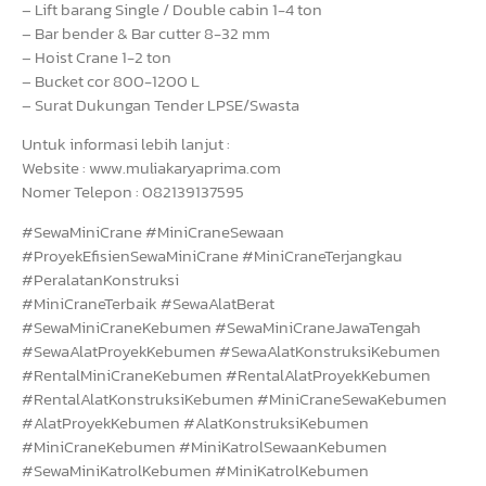
– Lift barang Single / Double cabin 1-4 ton
– Bar bender & Bar cutter 8-32 mm
– Hoist Crane 1-2 ton
– Bucket cor 800-1200 L
– Surat Dukungan Tender LPSE/Swasta
Untuk informasi lebih lanjut :
Website : www.muliakaryaprima.com
Nomer Telepon : 082139137595
#SewaMiniCrane #MiniCraneSewaan
#ProyekEfisienSewaMiniCrane #MiniCraneTerjangkau
#PeralatanKonstruksi
#MiniCraneTerbaik #SewaAlatBerat
#SewaMiniCraneKebumen #SewaMiniCraneJawaTengah
#SewaAlatProyekKebumen #SewaAlatKonstruksiKebumen
#RentalMiniCraneKebumen #RentalAlatProyekKebumen
#RentalAlatKonstruksiKebumen #MiniCraneSewaKebumen
#AlatProyekKebumen #AlatKonstruksiKebumen
#MiniCraneKebumen #MiniKatrolSewaanKebumen
#SewaMiniKatrolKebumen #MiniKatrolKebumen