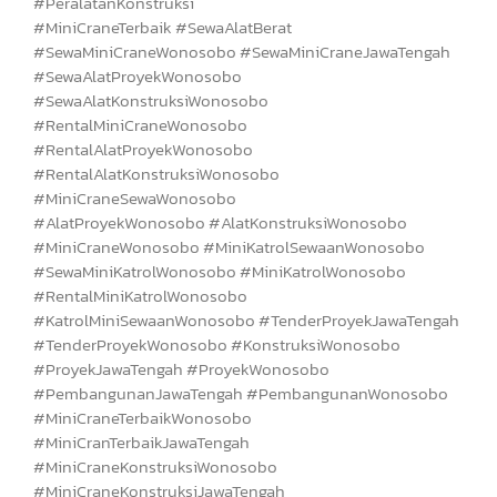
#PeralatanKonstruksi
#MiniCraneTerbaik #SewaAlatBerat
#SewaMiniCraneWonosobo #SewaMiniCraneJawaTengah
#SewaAlatProyekWonosobo
#SewaAlatKonstruksiWonosobo
#RentalMiniCraneWonosobo
#RentalAlatProyekWonosobo
#RentalAlatKonstruksiWonosobo
#MiniCraneSewaWonosobo
#AlatProyekWonosobo #AlatKonstruksiWonosobo
#MiniCraneWonosobo #MiniKatrolSewaanWonosobo
#SewaMiniKatrolWonosobo #MiniKatrolWonosobo
#RentalMiniKatrolWonosobo
#KatrolMiniSewaanWonosobo #TenderProyekJawaTengah
#TenderProyekWonosobo #KonstruksiWonosobo
#ProyekJawaTengah #ProyekWonosobo
#PembangunanJawaTengah #PembangunanWonosobo
#MiniCraneTerbaikWonosobo
#MiniCranTerbaikJawaTengah
#MiniCraneKonstruksiWonosobo
#MiniCraneKonstruksiJawaTengah