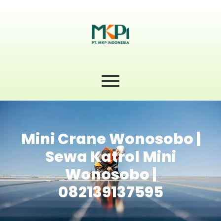
Mini Crane Wonosobo |
Sewa Katrol Mini
Wonosobo |
082139137595