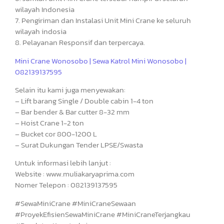
wilayah Indonesia
7. Pengiriman dan Instalasi Unit Mini Crane ke seluruh
wilayah indosia
8. Pelayanan Responsif dan terpercaya.
Mini Crane Wonosobo | Sewa Katrol Mini Wonosobo |
082139137595
Selain itu kami juga menyewakan:
– Lift barang Single / Double cabin 1-4 ton
– Bar bender & Bar cutter 8-32 mm
– Hoist Crane 1-2 ton
– Bucket cor 800-1200 L
– Surat Dukungan Tender LPSE/Swasta
Untuk informasi lebih lanjut :
Website : www.muliakaryaprima.com
Nomer Telepon : 082139137595
#SewaMiniCrane #MiniCraneSewaan
#ProyekEfisienSewaMiniCrane #MiniCraneTerjangkau