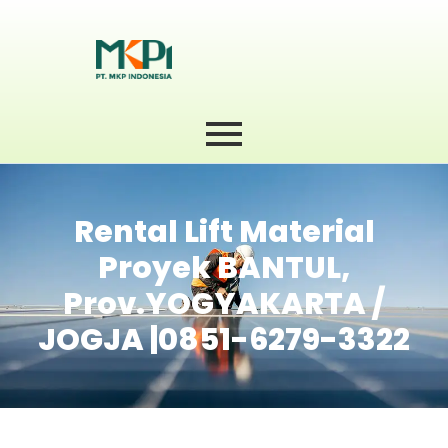
Rental Lift Material
Proyek BANTUL,
Prov.YOGYAKARTA /
JOGJA |0851-6279-3322