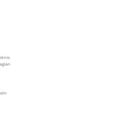
eknis
agian
ain: