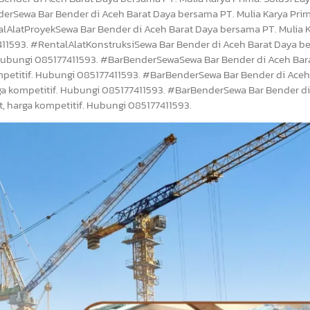
erSewa Bar Bender di Aceh Barat Daya bersama PT. Mulia Karya Prim
alAlatProyekSewa Bar Bender di Aceh Barat Daya bersama PT. Mulia 
7411593. #RentalAlatKonstruksiSewa Bar Bender di Aceh Barat Daya 
f. Hubungi 085177411593. #BarBenderSewaSewa Bar Bender di Aceh Bar
mpetitif. Hubungi 085177411593. #BarBenderSewa Bar Bender di Aceh
rga kompetitif. Hubungi 085177411593. #BarBenderSewa Bar Bender d
t, harga kompetitif. Hubungi 085177411593.