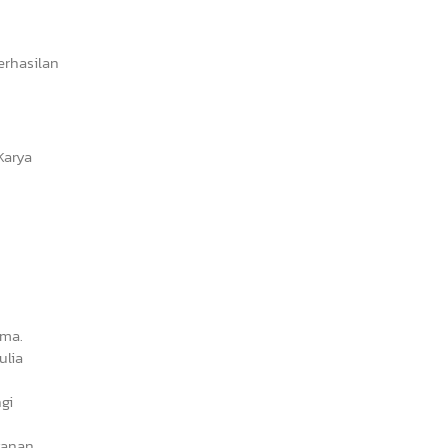
erhasilan
Karya
ima.
ulia
gi
yanan