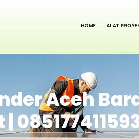
HOME
ALAT PROYE
nder Aceh Bar
 | 08517741159