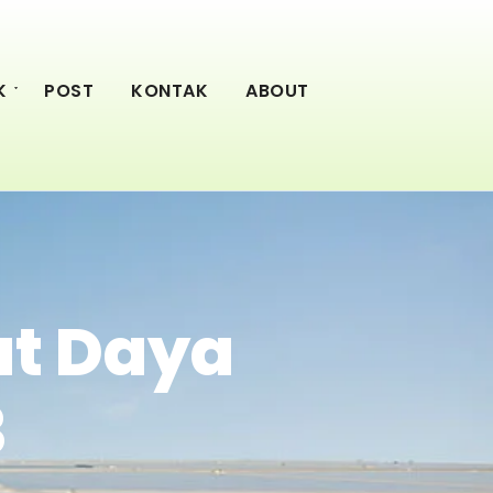
K
POST
KONTAK
ABOUT
at Daya
3