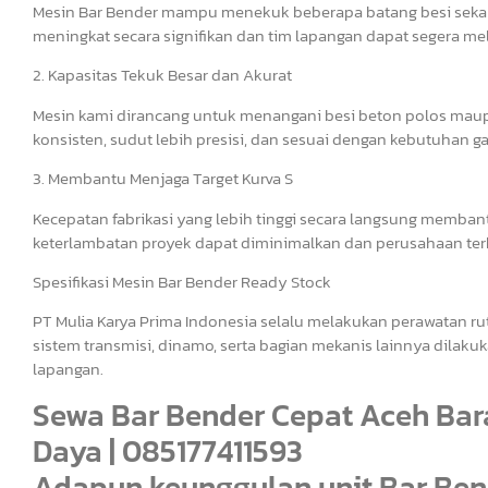
Mesin Bar Bender mampu menekuk beberapa batang besi sekalig
meningkat secara signifikan dan tim lapangan dapat segera me
2. Kapasitas Tekuk Besar dan Akurat
Mesin kami dirancang untuk menangani besi beton polos maupu
konsisten, sudut lebih presisi, dan sesuai dengan kebutuhan ga
3. Membantu Menjaga Target Kurva S
Kecepatan fabrikasi yang lebih tinggi secara langsung membant
keterlambatan proyek dapat diminimalkan dan perusahaan terh
Spesifikasi Mesin Bar Bender Ready Stock
PT Mulia Karya Prima Indonesia selalu melakukan perawatan r
sistem transmisi, dinamo, serta bagian mekanis lainnya dilakuk
lapangan.
Sewa Bar Bender Cepat Aceh Bara
Daya | 085177411593
Adapun keunggulan unit Bar Bend