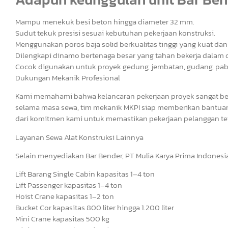
Mampu menekuk besi beton hingga diameter 32 mm.
Sudut tekuk presisi sesuai kebutuhan pekerjaan konstruksi.
Menggunakan poros baja solid berkualitas tinggi yang kuat dan
Dilengkapi dinamo bertenaga besar yang tahan bekerja dalam 
Cocok digunakan untuk proyek gedung, jembatan, gudang, pabrik
Dukungan Mekanik Profesional
Kami memahami bahwa kelancaran pekerjaan proyek sangat berga
selama masa sewa, tim mekanik MKPI siap memberikan bantuan
dari komitmen kami untuk memastikan pekerjaan pelanggan teta
Layanan Sewa Alat Konstruksi Lainnya
Selain menyediakan Bar Bender, PT Mulia Karya Prima Indonesia
Lift Barang Single Cabin kapasitas 1–4 ton
Lift Passenger kapasitas 1–4 ton
Hoist Crane kapasitas 1–2 ton
Bucket Cor kapasitas 800 liter hingga 1.200 liter
Mini Crane kapasitas 500 kg