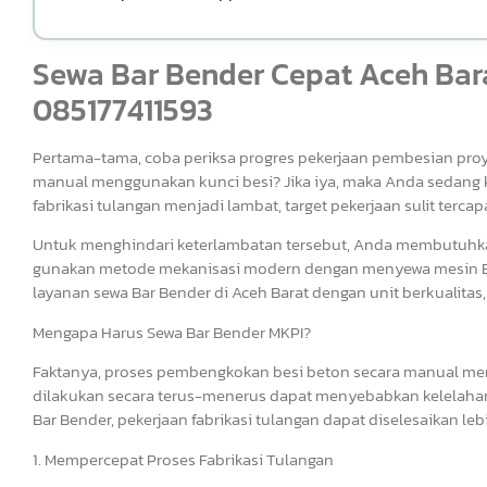
Sewa Bar Bender Cepat Aceh Bara
085177411593
Pertama-tama, coba periksa progres pekerjaan pembesian proy
manual menggunakan kunci besi? Jika iya, maka Anda sedang k
fabrikasi tulangan menjadi lambat, target pekerjaan sulit tercap
Untuk menghindari keterlambatan tersebut, Anda membutuhkan so
gunakan metode mekanisasi modern dengan menyewa mesin Bar
layanan sewa Bar Bender di Aceh Barat dengan unit berkualitas,
Mengapa Harus Sewa Bar Bender MKPI?
Faktanya, proses pembengkokan besi beton secara manual mem
dilakukan secara terus-menerus dapat menyebabkan kelelahan
Bar Bender, pekerjaan fabrikasi tulangan dapat diselesaikan lebi
1. Mempercepat Proses Fabrikasi Tulangan