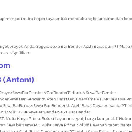
iap menjadi mitra terpercaya untuk mendukung kelancaran dan keb
et proyek Anda. Segera sewa Bar Bender Aceh Barat dari PT Mulia 
cara signifikan.
com
 (Antoni)
ProyekSewaBarBender #BarBenderTerbaik #SewaBarBender
rSewa Bar Bender di Aceh Barat Daya bersama PT. Mulia Karya Pr
. #SewaBarBenderSewa Bar Bender di Aceh Barat Daya bersama PT. M
 085177411593. #SewaBarBenderSewa Bar Bender
. Mulia Karya Prima. Solusi Layanan cepat, harga kompetitif. Hubun
at Daya bersama PT. Mulia Karya Prima. Solusi Layanan cepat, harga
ender di Aceh Barat Daya bersama PT. Mulia Karya Prima. Solusi La