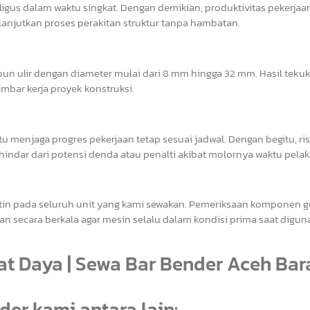
us dalam waktu singkat. Dengan demikian, produktivitas pekerjaa
lanjutkan proses perakitan struktur tanpa hambatan.
n ulir dengan diameter mulai dari 8 mm hingga 32 mm. Hasil tekuk
mbar kerja proyek konstruksi.
u menjaga progres pekerjaan tetap sesuai jadwal. Dengan begitu, ris
indar dari potensi denda atau penalti akibat molornya waktu pela
utin pada seluruh unit yang kami sewakan. Pemeriksaan komponen g
an secara berkala agar mesin selalu dalam kondisi prima saat digun
t Daya | Sewa Bar Bender Aceh Bar
er kami antara lain: