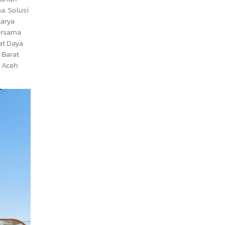
a. Solusi
Karya
bersama
at Daya
 Barat
i Aceh