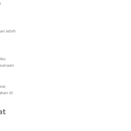
n
an lebih
iko
ksanaan.
ear,
akan di
at