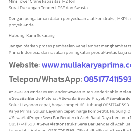
Mini Tower Crane kapasitas 1–2 ton
Surat Dukungan Tender LPSE dan Swasta
Dengan pengalaman dalam penyediaan alat konstruksi, MKPI s
proyek Anda.
Hubungi Kami Sekarang
Jangan biarkan proses pembesian yang lambat menghambat targ
Prima Indonesia dan rasakan peningkatan produktivitas kerja se
Website:
www.muliakaryaprima.
Telepon/WhatsApp:
085177411593
#SewaBarBender #BarBenderSewaan #BarBender1Kabin #Alat
#SewaBarBenderMaterial #SewaBarBenderProyek #SewaBarBende
Solusi Layanan cepat, harga kompetitif. Hubungi 085177411593
Karya Prima. Solusi Layanan cepat, harga kompetitif. Hubungi
#SewaAlatProyekSewa Bar Bender di Aceh Barat Daya bersama PT
085177411593. #SewaAlatKonstruksiSewa Bar Bender di Aceh Bar
kompetitif. Hubungi 085177411593. #RentalBarBenderSewa Bar B