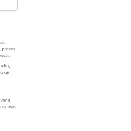
ara
, proses
besar.
a itu,
iakan
 yang
an mesin