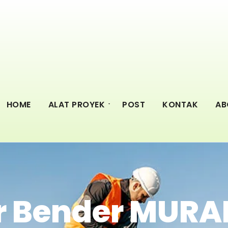
HOME
ALAT PROYEK
POST
KONTAK
AB
r Bender MURAH