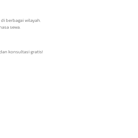
di berbagai wilayah.
masa sewa.
n konsultasi gratis!