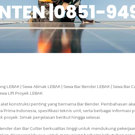
NTEN |0851-9
rang LEBAK | Sewa Alimak LEBAK | Sewa Bar Bender LEBAK | Sewa Bar C
Sewa Lift Proyek LEBAK
i alat konstruksi penting yang bernama Bar Bender. Pembahasan ak
Prima Indonesia, spesifikasi teknis unit, serta berbagai informasi 
proyek. Simak penjelasan berikut hingga selesai.
Bender dan Bar Cutter berkualitas tinggi untuk mendukung pekerjaa
sediakan dirancang khusus untuk menunjang berbagai kebutuhan proy