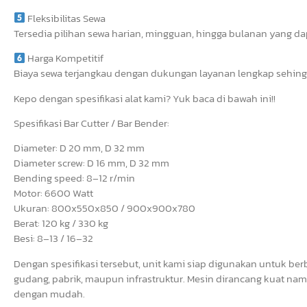
Fleksibilitas Sewa
Tersedia pilihan sewa harian, mingguan, hingga bulanan yang d
Harga Kompetitif
Biaya sewa terjangkau dengan dukungan layanan lengkap sehin
Kepo dengan spesifikasi alat kami? Yuk baca di bawah ini!!
Spesifikasi Bar Cutter / Bar Bender:
Diameter: D 20 mm, D 32 mm
Diameter screw: D 16 mm, D 32 mm
Bending speed: 8–12 r/min
Motor: 6600 Watt
Ukuran: 800x550x850 / 900x900x780
Berat: 120 kg / 330 kg
Besi: 8–13 / 16–32
Dengan spesifikasi tersebut, unit kami siap digunakan untuk be
gudang, pabrik, maupun infrastruktur. Mesin dirancang kuat n
dengan mudah.