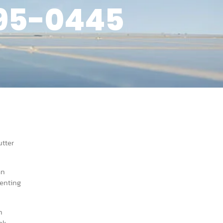
495-0445
utter
an
penting
n
ek