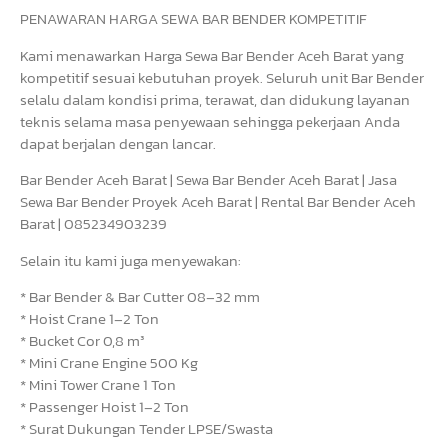
PENAWARAN HARGA SEWA BAR BENDER KOMPETITIF
Kami menawarkan Harga Sewa Bar Bender Aceh Barat yang
kompetitif sesuai kebutuhan proyek. Seluruh unit Bar Bender
selalu dalam kondisi prima, terawat, dan didukung layanan
teknis selama masa penyewaan sehingga pekerjaan Anda
dapat berjalan dengan lancar.
Bar Bender Aceh Barat | Sewa Bar Bender Aceh Barat | Jasa
Sewa Bar Bender Proyek Aceh Barat | Rental Bar Bender Aceh
Barat | 085234903239
Selain itu kami juga menyewakan:
* Bar Bender & Bar Cutter 08–32 mm
* Hoist Crane 1–2 Ton
* Bucket Cor 0,8 m³
* Mini Crane Engine 500 Kg
* Mini Tower Crane 1 Ton
* Passenger Hoist 1–2 Ton
* Surat Dukungan Tender LPSE/Swasta