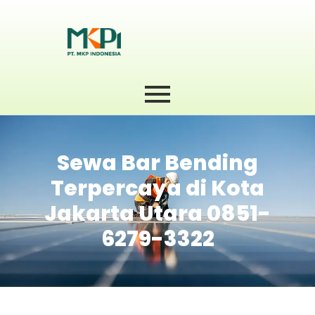
Sewa Bar Bending
Terpercaya di Kota
Jakarta Utara 0851-
6279-3322