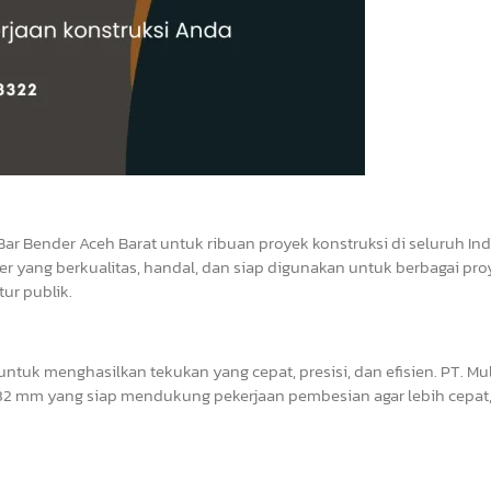
Bar Bender Aceh Barat untuk ribuan proyek konstruksi di seluruh In
r yang berkualitas, handal, dan siap digunakan untuk berbagai pro
ur publik.
tuk menghasilkan tekukan yang cepat, presisi, dan efisien. PT. Mul
2 mm yang siap mendukung pekerjaan pembesian agar lebih cepat, 