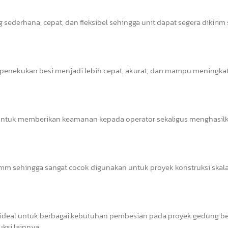
sederhana, cepat, dan fleksibel sehingga unit dapat segera dikirim
s penekukan besi menjadi lebih cepat, akurat, dan mampu meningka
il untuk memberikan keamanan kepada operator sekaligus menghasil
 sehingga sangat cocok digunakan untuk proyek konstruksi skala 
deal untuk berbagai kebutuhan pembesian pada proyek gedung ber
uksi lainnya.