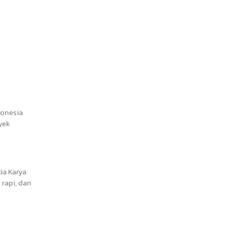
donesia
yek
ia Karya
rapi, dan