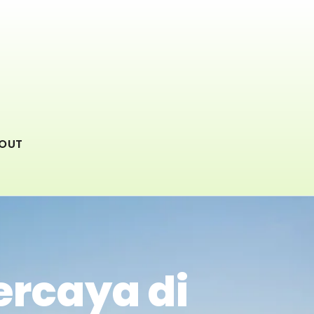
OUT
ercaya di