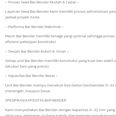
– Proses Sewa Bar Bender Mudah & Cepat –
Layanan Sewa Bar Bender kami memiliki proses administrasi yang 
jadwal proyek Anda.
– Performa Bar Bender Maksimal –
Mesin Bar Bender memiliki tenaga yang optimal sehingga prose
efisiensi pekerjaan konstruksi.
– Desain Bar Bender Kokoh & Aman –
Setiap unit Bar Bender memiliki konstruksi yang kuat dan stab
tekukan besi yang presisi.
– Kapasitas Bar Bender Besar –
Unit Bar Bender mampu menekuk besi beton berdiameter 8–32 mm
menengah, maupun besar.
SPESIFIKASI KAPASITAS BAR BENDER
Kami menyediakan Bar Bender dengan kapasitas 8–32 mm yang i
jalan raya, jembatan, gudang, pabrik, dan berbagai proyek konstr