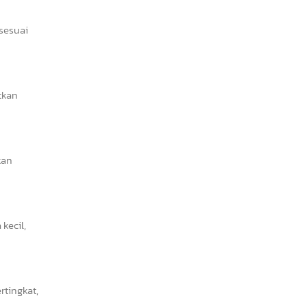
 sesuai
tkan
kan
kecil,
tingkat,