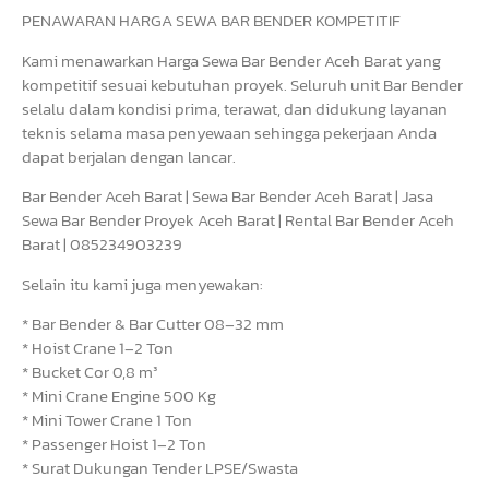
PENAWARAN HARGA SEWA BAR BENDER KOMPETITIF
Kami menawarkan Harga Sewa Bar Bender Aceh Barat yang
kompetitif sesuai kebutuhan proyek. Seluruh unit Bar Bender
selalu dalam kondisi prima, terawat, dan didukung layanan
teknis selama masa penyewaan sehingga pekerjaan Anda
dapat berjalan dengan lancar.
Bar Bender Aceh Barat | Sewa Bar Bender Aceh Barat | Jasa
Sewa Bar Bender Proyek Aceh Barat | Rental Bar Bender Aceh
Barat | 085234903239
Selain itu kami juga menyewakan:
* Bar Bender & Bar Cutter 08–32 mm
* Hoist Crane 1–2 Ton
* Bucket Cor 0,8 m³
* Mini Crane Engine 500 Kg
* Mini Tower Crane 1 Ton
* Passenger Hoist 1–2 Ton
* Surat Dukungan Tender LPSE/Swasta