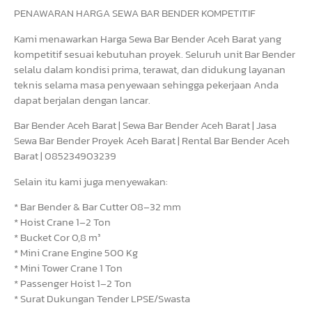
PENAWARAN HARGA SEWA BAR BENDER KOMPETITIF
Kami menawarkan Harga Sewa Bar Bender Aceh Barat yang
kompetitif sesuai kebutuhan proyek. Seluruh unit Bar Bender
selalu dalam kondisi prima, terawat, dan didukung layanan
teknis selama masa penyewaan sehingga pekerjaan Anda
dapat berjalan dengan lancar.
Bar Bender Aceh Barat | Sewa Bar Bender Aceh Barat | Jasa
Sewa Bar Bender Proyek Aceh Barat | Rental Bar Bender Aceh
Barat | 085234903239
Selain itu kami juga menyewakan:
* Bar Bender & Bar Cutter 08–32 mm
* Hoist Crane 1–2 Ton
* Bucket Cor 0,8 m³
* Mini Crane Engine 500 Kg
* Mini Tower Crane 1 Ton
* Passenger Hoist 1–2 Ton
* Surat Dukungan Tender LPSE/Swasta