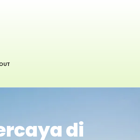
OUT
ercaya di