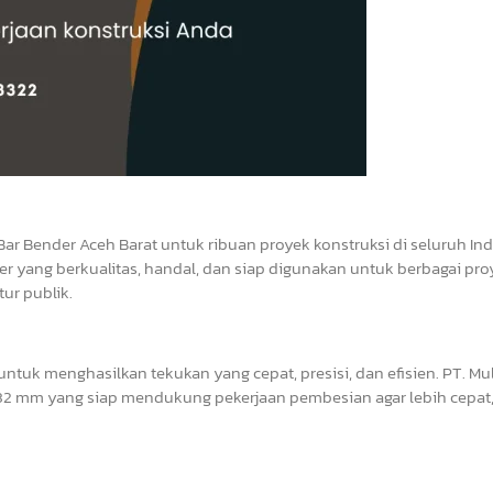
Bar Bender Aceh Barat untuk ribuan proyek konstruksi di seluruh In
r yang berkualitas, handal, dan siap digunakan untuk berbagai pro
ur publik.
tuk menghasilkan tekukan yang cepat, presisi, dan efisien. PT. Mul
2 mm yang siap mendukung pekerjaan pembesian agar lebih cepat, 