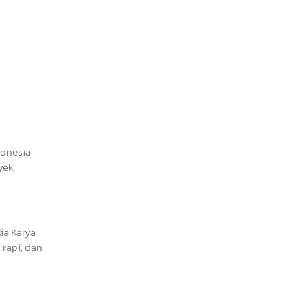
donesia
yek
ia Karya
rapi, dan