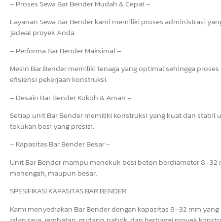
– Proses Sewa Bar Bender Mudah & Cepat –
Layanan Sewa Bar Bender kami memiliki proses administrasi yang 
jadwal proyek Anda.
– Performa Bar Bender Maksimal –
Mesin Bar Bender memiliki tenaga yang optimal sehingga prose
efisiensi pekerjaan konstruksi.
– Desain Bar Bender Kokoh & Aman –
Setiap unit Bar Bender memiliki konstruksi yang kuat dan stab
tekukan besi yang presisi.
– Kapasitas Bar Bender Besar –
Unit Bar Bender mampu menekuk besi beton berdiameter 8–32 mm
menengah, maupun besar.
SPESIFIKASI KAPASITAS BAR BENDER
Kami menyediakan Bar Bender dengan kapasitas 8–32 mm yang i
jalan raya, jembatan, gudang, pabrik, dan berbagai proyek konstr