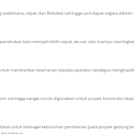
sederhana, cepat, dan fleksibel sehingga unit dapat segera dikirim
s penekukan besi menjadi lebih cepat, akurat, dan mampu meningka
il untuk memberikan keamanan kepada operator sekaligus menghasil
 sehingga sangat cocok digunakan untuk proyek konstruksi skala 
deal untuk berbagai kebutuhan pembesian pada proyek gedung ber
uksi lainnya.