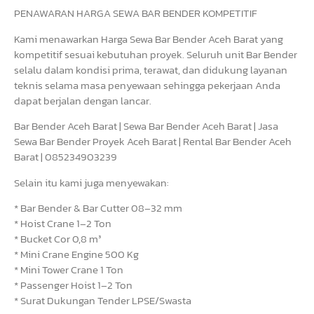
PENAWARAN HARGA SEWA BAR BENDER KOMPETITIF
Kami menawarkan Harga Sewa Bar Bender Aceh Barat yang
kompetitif sesuai kebutuhan proyek. Seluruh unit Bar Bender
selalu dalam kondisi prima, terawat, dan didukung layanan
teknis selama masa penyewaan sehingga pekerjaan Anda
dapat berjalan dengan lancar.
Bar Bender Aceh Barat | Sewa Bar Bender Aceh Barat | Jasa
Sewa Bar Bender Proyek Aceh Barat | Rental Bar Bender Aceh
Barat | 085234903239
Selain itu kami juga menyewakan:
* Bar Bender & Bar Cutter 08–32 mm
* Hoist Crane 1–2 Ton
* Bucket Cor 0,8 m³
* Mini Crane Engine 500 Kg
* Mini Tower Crane 1 Ton
* Passenger Hoist 1–2 Ton
* Surat Dukungan Tender LPSE/Swasta