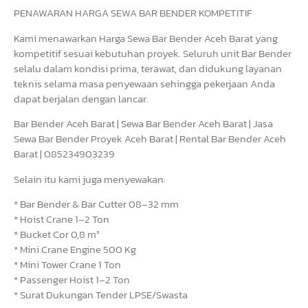
PENAWARAN HARGA SEWA BAR BENDER KOMPETITIF
Kami menawarkan Harga Sewa Bar Bender Aceh Barat yang
kompetitif sesuai kebutuhan proyek. Seluruh unit Bar Bender
selalu dalam kondisi prima, terawat, dan didukung layanan
teknis selama masa penyewaan sehingga pekerjaan Anda
dapat berjalan dengan lancar.
Bar Bender Aceh Barat | Sewa Bar Bender Aceh Barat | Jasa
Sewa Bar Bender Proyek Aceh Barat | Rental Bar Bender Aceh
Barat | 085234903239
Selain itu kami juga menyewakan:
* Bar Bender & Bar Cutter 08–32 mm
* Hoist Crane 1–2 Ton
* Bucket Cor 0,8 m³
* Mini Crane Engine 500 Kg
* Mini Tower Crane 1 Ton
* Passenger Hoist 1–2 Ton
* Surat Dukungan Tender LPSE/Swasta