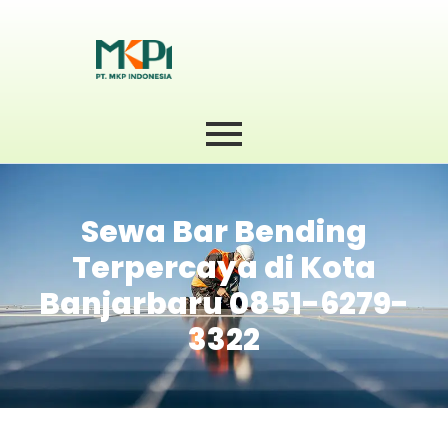
Sewa Bar Bending
Terpercaya di Kota
Banjarbaru 0851-6279-
3322