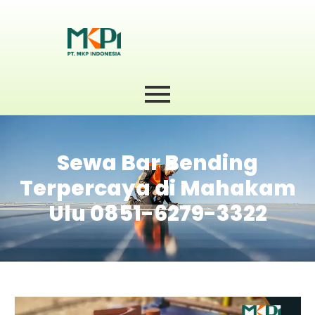
Sewa Bar Bending
Terpercaya di Mahakam
Ulu 0851-6279-3322