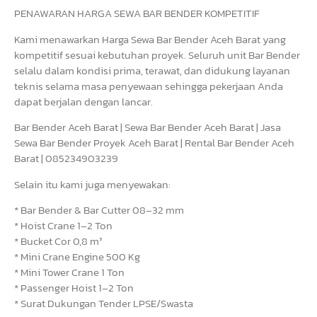
PENAWARAN HARGA SEWA BAR BENDER KOMPETITIF
Kami menawarkan Harga Sewa Bar Bender Aceh Barat yang
kompetitif sesuai kebutuhan proyek. Seluruh unit Bar Bender
selalu dalam kondisi prima, terawat, dan didukung layanan
teknis selama masa penyewaan sehingga pekerjaan Anda
dapat berjalan dengan lancar.
Bar Bender Aceh Barat | Sewa Bar Bender Aceh Barat | Jasa
Sewa Bar Bender Proyek Aceh Barat | Rental Bar Bender Aceh
Barat | 085234903239
Selain itu kami juga menyewakan:
* Bar Bender & Bar Cutter 08–32 mm
* Hoist Crane 1–2 Ton
* Bucket Cor 0,8 m³
* Mini Crane Engine 500 Kg
* Mini Tower Crane 1 Ton
* Passenger Hoist 1–2 Ton
* Surat Dukungan Tender LPSE/Swasta