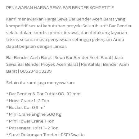
PENAWARAN HARGA SEWA BAR BENDER KOMPETITIF
Kami menawarkan Harga Sewa Bar Bender Aceh Barat yang
kompetitif sesuai kebutuhan proyek. Seluruh unit Bar Bender
selalu dalam kondisi prima, terawat, dan didukung layanan
teknis selama masa penyewaan sehingga pekerjaan Anda
dapat berjalan dengan lancar.
Bar Bender Aceh Barat | Sewa Bar Bender Aceh Barat | Jasa
Sewa Bar Bender Proyek Aceh Barat | Rental Bar Bender Aceh
Barat | 085234903239
Selain itu kami juga menyewakan:
* Bar Bender & Bar Cutter 08–32 mm
* Hoist Crane 1–2 Ton
* Bucket Cor 0,8 m³
* Mini Crane Engine 500 Kg
* Mini Tower Crane 1 Ton
* Passenger Hoist 1–2 Ton
* Surat Dukungan Tender LPSE/Swasta