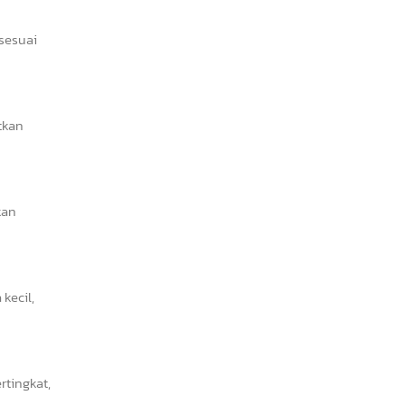
 sesuai
tkan
kan
kecil,
tingkat,