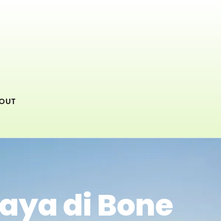
OUT
aya di Bone