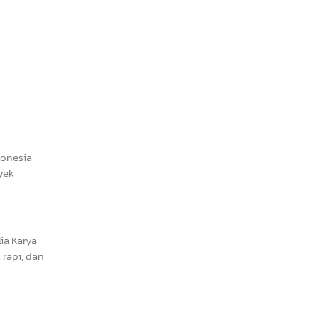
donesia
yek
ia Karya
rapi, dan