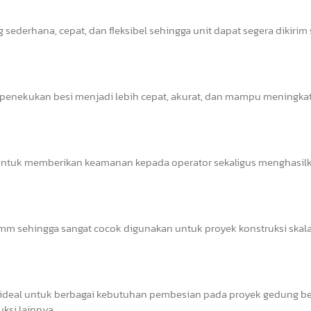
sederhana, cepat, dan fleksibel sehingga unit dapat segera dikirim
s penekukan besi menjadi lebih cepat, akurat, dan mampu meningka
il untuk memberikan keamanan kepada operator sekaligus menghasil
 sehingga sangat cocok digunakan untuk proyek konstruksi skala 
deal untuk berbagai kebutuhan pembesian pada proyek gedung ber
uksi lainnya.