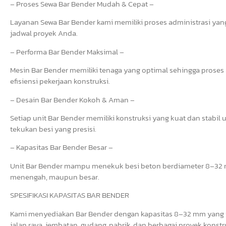
– Proses Sewa Bar Bender Mudah & Cepat –
Layanan Sewa Bar Bender kami memiliki proses administrasi yang 
jadwal proyek Anda.
– Performa Bar Bender Maksimal –
Mesin Bar Bender memiliki tenaga yang optimal sehingga prose
efisiensi pekerjaan konstruksi.
– Desain Bar Bender Kokoh & Aman –
Setiap unit Bar Bender memiliki konstruksi yang kuat dan stab
tekukan besi yang presisi.
– Kapasitas Bar Bender Besar –
Unit Bar Bender mampu menekuk besi beton berdiameter 8–32 mm
menengah, maupun besar.
SPESIFIKASI KAPASITAS BAR BENDER
Kami menyediakan Bar Bender dengan kapasitas 8–32 mm yang i
jalan raya, jembatan, gudang, pabrik, dan berbagai proyek konstr