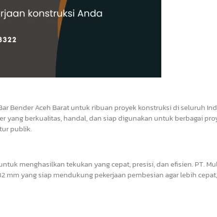
Bar Bender Aceh Barat untuk ribuan proyek konstruksi di seluruh In
r yang berkualitas, handal, dan siap digunakan untuk berbagai pro
ur publik.
tuk menghasilkan tekukan yang cepat, presisi, dan efisien. PT. Mul
2 mm yang siap mendukung pekerjaan pembesian agar lebih cepat, 