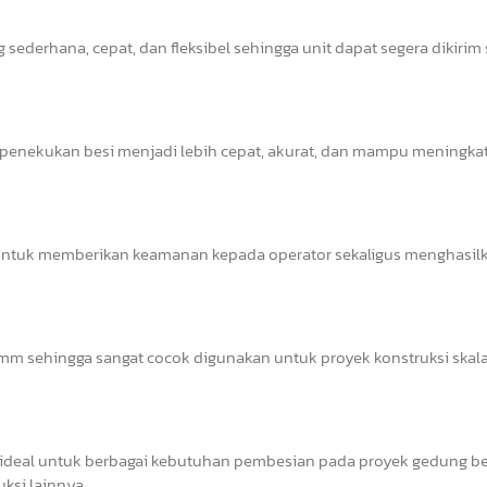
sederhana, cepat, dan fleksibel sehingga unit dapat segera dikirim
s penekukan besi menjadi lebih cepat, akurat, dan mampu meningka
il untuk memberikan keamanan kepada operator sekaligus menghasil
 sehingga sangat cocok digunakan untuk proyek konstruksi skala 
deal untuk berbagai kebutuhan pembesian pada proyek gedung ber
uksi lainnya.