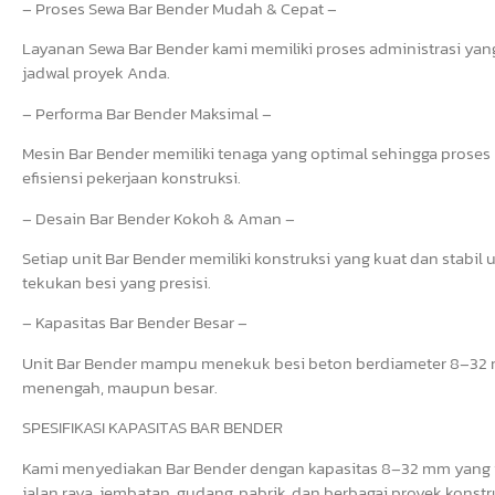
– Proses Sewa Bar Bender Mudah & Cepat –
Layanan Sewa Bar Bender kami memiliki proses administrasi yang 
jadwal proyek Anda.
– Performa Bar Bender Maksimal –
Mesin Bar Bender memiliki tenaga yang optimal sehingga prose
efisiensi pekerjaan konstruksi.
– Desain Bar Bender Kokoh & Aman –
Setiap unit Bar Bender memiliki konstruksi yang kuat dan stab
tekukan besi yang presisi.
– Kapasitas Bar Bender Besar –
Unit Bar Bender mampu menekuk besi beton berdiameter 8–32 mm
menengah, maupun besar.
SPESIFIKASI KAPASITAS BAR BENDER
Kami menyediakan Bar Bender dengan kapasitas 8–32 mm yang i
jalan raya, jembatan, gudang, pabrik, dan berbagai proyek konstr