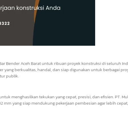
Bar Bender Aceh Barat untuk ribuan proyek konstruksi di seluruh In
r yang berkualitas, handal, dan siap digunakan untuk berbagai pro
ur publik.
tuk menghasilkan tekukan yang cepat, presisi, dan efisien. PT. Mul
2 mm yang siap mendukung pekerjaan pembesian agar lebih cepat, 