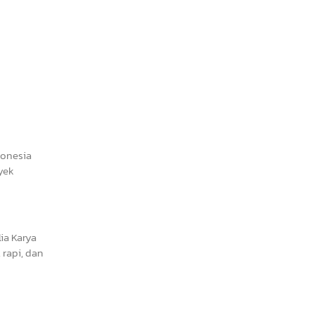
donesia
yek
ia Karya
rapi, dan