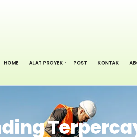
HOME
ALAT PROYEK
POST
KONTAK
AB
nding Terperca