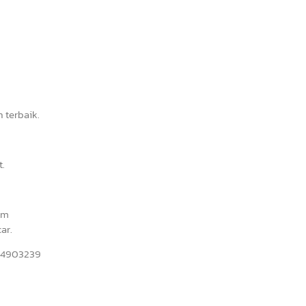
 terbaik.
t.
am
ar.
234903239