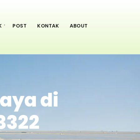
K
POST
KONTAK
ABOUT
aya di
3322