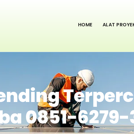
HOME
ALAT PROYE
ending Terperc
a 0851-6279-