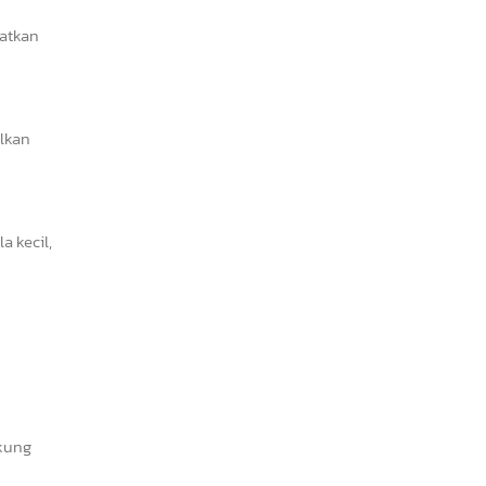
katkan
ilkan
 kecil,
ukung