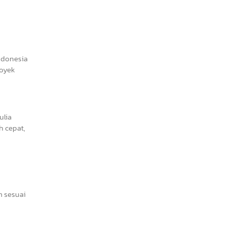
Indonesia
royek
ulia
 cepat,
m sesuai