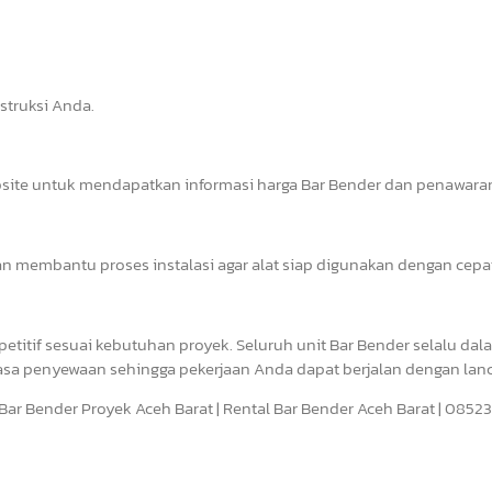
struksi Anda.
bsite untuk mendapatkan informasi harga Bar Bender dan penawaran
an membantu proses instalasi agar alat siap digunakan dengan cepa
titif sesuai kebutuhan proyek. Seluruh unit Bar Bender selalu dal
asa penyewaan sehingga pekerjaan Anda dapat berjalan dengan lanc
a Bar Bender Proyek Aceh Barat | Rental Bar Bender Aceh Barat | 085