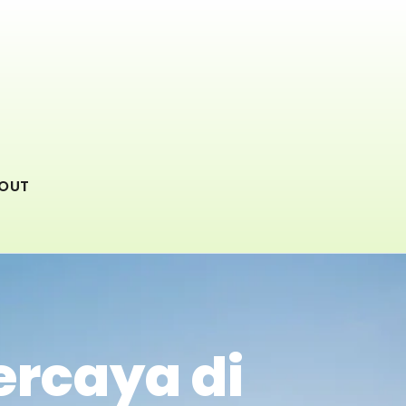
OUT
ercaya di