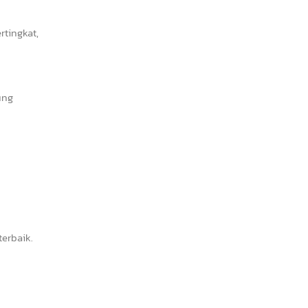
tingkat,
ung
erbaik.