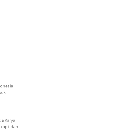
donesia
yek
ia Karya
rapi, dan