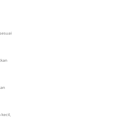
 sesuai
tkan
kan
kecil,