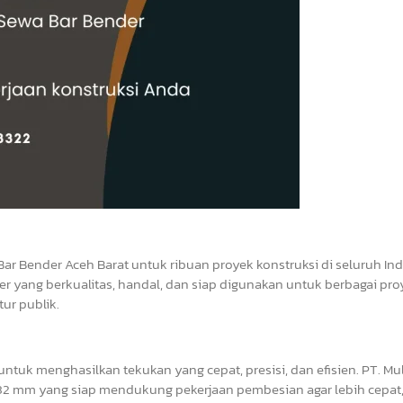
Bar Bender Aceh Barat untuk ribuan proyek konstruksi di seluruh In
r yang berkualitas, handal, dan siap digunakan untuk berbagai pro
ur publik.
tuk menghasilkan tekukan yang cepat, presisi, dan efisien. PT. Mul
2 mm yang siap mendukung pekerjaan pembesian agar lebih cepat, 