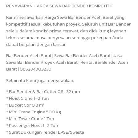
PENAWARAN HARGA SEWA BAR BENDER KOMPETITIF
Kami menawarkan Harga Sewa Bar Bender Aceh Barat yang
kompetitif sesuai kebutuhan proyek. Seluruh unit Bar Bender
selalu dalam kondisi prima, terawat, dan didukung layanan
teknis selama masa penyewaan sehingga pekerjaan Anda
dapat berjalan dengan lancar.
Bar Bender Aceh Barat | Sewa Bar Bender Aceh Barat | Jasa
Sewa Bar Bender Proyek Aceh Barat | Rental Bar Bender Aceh
Barat | 085234903239
Selain itu kami juga menyewakan:
* Bar Bender & Bar Cutter 08–32 mm
* Hoist Crane 1–2 Ton
* Bucket Cor 0,8 m³
* Mini Crane Engine 500 Kg
* Mini Tower Crane 1 Ton
* Passenger Hoist 1–2 Ton
* Surat Dukungan Tender LPSE/Swasta