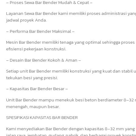
– Proses Sewa Bar Bender Mudah & Cepat –
Layanan Sewa Bar Bender kami memiliki proses administrasi yang 
jadwal proyek Anda.
– Performa Bar Bender Maksimal –
Mesin Bar Bender memiliki tenaga yang optimal sehingga prose
efisiensi pekerjaan konstruksi.
– Desain Bar Bender Kokoh & Aman –
Setiap unit Bar Bender memiliki konstruksi yang kuat dan stab
tekukan besi yang presisi.
– Kapasitas Bar Bender Besar –
Unit Bar Bender mampu menekuk besi beton berdiameter 8–32 mm
menengah, maupun besar.
SPESIFIKASI KAPASITAS BAR BENDER
Kami menyediakan Bar Bender dengan kapasitas 8–32 mm yang i
jalan raya, jembatan, gudang, pabrik, dan berbagai proyek konstr