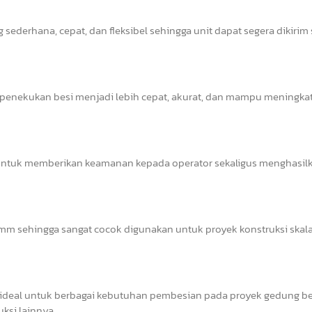
sederhana, cepat, dan fleksibel sehingga unit dapat segera dikirim
s penekukan besi menjadi lebih cepat, akurat, dan mampu meningka
il untuk memberikan keamanan kepada operator sekaligus menghasil
 sehingga sangat cocok digunakan untuk proyek konstruksi skala 
deal untuk berbagai kebutuhan pembesian pada proyek gedung ber
uksi lainnya.