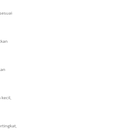
 sesuai
tkan
kan
kecil,
tingkat,