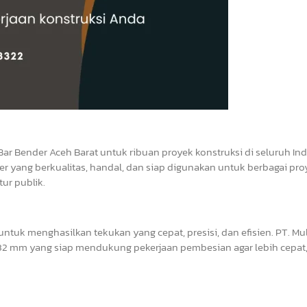
Bar Bender Aceh Barat untuk ribuan proyek konstruksi di seluruh In
r yang berkualitas, handal, dan siap digunakan untuk berbagai pro
ur publik.
tuk menghasilkan tekukan yang cepat, presisi, dan efisien. PT. Mul
2 mm yang siap mendukung pekerjaan pembesian agar lebih cepat, 