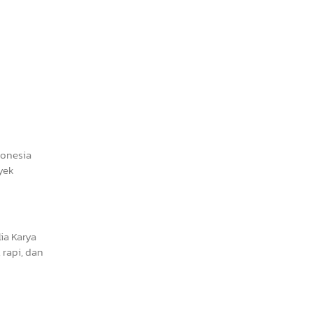
donesia
yek
ia Karya
rapi, dan