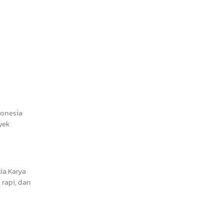
donesia
yek
ia Karya
rapi, dan