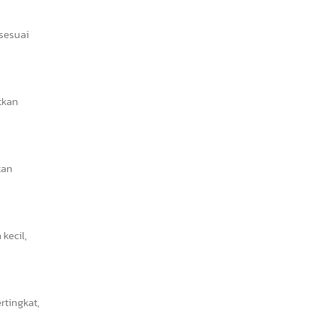
 sesuai
tkan
kan
kecil,
tingkat,