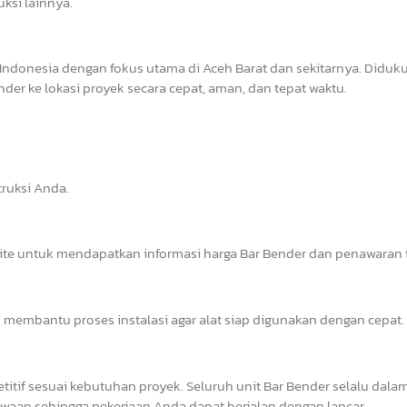
uksi lainnya.
Indonesia dengan fokus utama di Aceh Barat dan sekitarnya. Diduk
er ke lokasi proyek secara cepat, aman, dan tepat waktu.
ruksi Anda.
site untuk mendapatkan informasi harga Bar Bender dan penawaran t
 membantu proses instalasi agar alat siap digunakan dengan cepat.
tif sesuai kebutuhan proyek. Seluruh unit Bar Bender selalu dalam
waan sehingga pekerjaan Anda dapat berjalan dengan lancar.