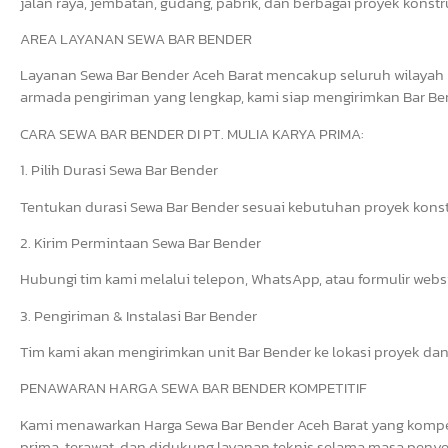
jalan raya, jembatan, gudang, pabrik, dan berbagai proyek konstr
AREA LAYANAN SEWA BAR BENDER
Layanan Sewa Bar Bender Aceh Barat mencakup seluruh wilayah 
armada pengiriman yang lengkap, kami siap mengirimkan Bar Bend
CARA SEWA BAR BENDER DI PT. MULIA KARYA PRIMA:
1. Pilih Durasi Sewa Bar Bender
Tentukan durasi Sewa Bar Bender sesuai kebutuhan proyek konst
2. Kirim Permintaan Sewa Bar Bender
Hubungi tim kami melalui telepon, WhatsApp, atau formulir web
3. Pengiriman & Instalasi Bar Bender
Tim kami akan mengirimkan unit Bar Bender ke lokasi proyek dan
PENAWARAN HARGA SEWA BAR BENDER KOMPETITIF
Kami menawarkan Harga Sewa Bar Bender Aceh Barat yang kompeti
prima, terawat, dan didukung layanan teknis selama masa penye