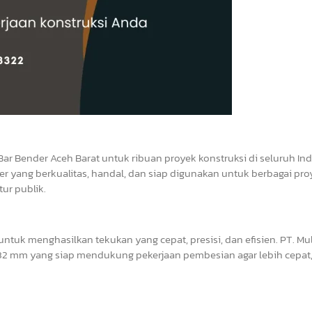
Bar Bender Aceh Barat untuk ribuan proyek konstruksi di seluruh In
r yang berkualitas, handal, dan siap digunakan untuk berbagai pro
ur publik.
tuk menghasilkan tekukan yang cepat, presisi, dan efisien. PT. Mul
2 mm yang siap mendukung pekerjaan pembesian agar lebih cepat, 