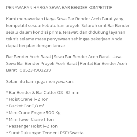
PENAWARAN HARGA SEWA BAR BENDER KOMPETITIF
Kami menawarkan Harga Sewa Bar Bender Aceh Barat yang
kompetitif sesuai kebutuhan proyek. Seluruh unit Bar Bender
selalu dalam kondisi prima, terawat, dan didukung layanan
teknis selama masa penyewaan sehingga pekerjaan Anda
dapat berjalan dengan lancar.
Bar Bender Aceh Barat | Sewa Bar Bender Aceh Barat | Jasa
Sewa Bar Bender Proyek Aceh Barat | Rental Bar Bender Aceh
Barat | 085234903239
Selain itu kami juga menyewakan:
* Bar Bender & Bar Cutter 08–32 mm
* Hoist Crane 1–2 Ton
* Bucket Cor 0,8 m³
* Mini Crane Engine 500 Kg
* Mini Tower Crane 1 Ton
* Passenger Hoist 1–2 Ton
* Surat Dukungan Tender LPSE/Swasta