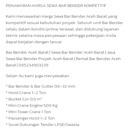
PENAWARAN HARGA SEWA BAR BENDER KOMPETITIF
Kami menawarkan Harga Sewa Bar Bender Aceh Barat yang
kompetitif sesuai kebutuhan proyek. Seluruh unit Bar Bender
selalu dalam kondisi prima, terawat, dan didukung layanan
teknis selama masa penyewaan sehingga pekerjaan Anda
dapat berjalan dengan lancar.
Bar Bender Aceh Barat | Sewa Bar Bender Aceh Barat | Jasa
Sewa Bar Bender Proyek Aceh Barat | Rental Bar Bender Aceh
Barat | 085234903239
Selain itu kami juga menyewakan:
* Bar Bender & Bar Cutter 08–32 mm
* Hoist Crane 1–2 Ton
* Bucket Cor 0,8 m³
* Mini Crane Engine 500 Kg
* Mini Tower Crane 1 Ton
* Passenger Hoist 1–2 Ton
* Surat Dukungan Tender LPSE/Swasta