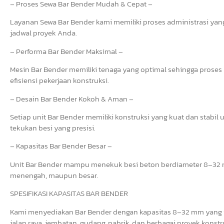
– Proses Sewa Bar Bender Mudah & Cepat –
Layanan Sewa Bar Bender kami memiliki proses administrasi yang 
jadwal proyek Anda.
– Performa Bar Bender Maksimal –
Mesin Bar Bender memiliki tenaga yang optimal sehingga prose
efisiensi pekerjaan konstruksi.
– Desain Bar Bender Kokoh & Aman –
Setiap unit Bar Bender memiliki konstruksi yang kuat dan stab
tekukan besi yang presisi.
– Kapasitas Bar Bender Besar –
Unit Bar Bender mampu menekuk besi beton berdiameter 8–32 mm
menengah, maupun besar.
SPESIFIKASI KAPASITAS BAR BENDER
Kami menyediakan Bar Bender dengan kapasitas 8–32 mm yang i
jalan raya, jembatan, gudang, pabrik, dan berbagai proyek konstr