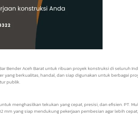
Bar Bender Aceh Barat untuk ribuan proyek konstruksi di seluruh In
r yang berkualitas, handal, dan siap digunakan untuk berbagai pro
ur publik.
tuk menghasilkan tekukan yang cepat, presisi, dan efisien. PT. Mul
2 mm yang siap mendukung pekerjaan pembesian agar lebih cepat, 