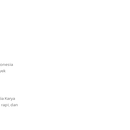
donesia
yek
ia Karya
rapi, dan