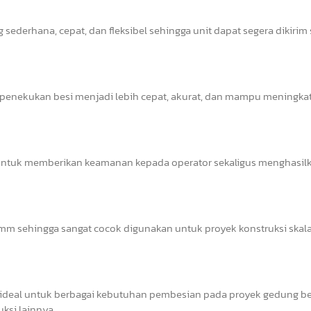
sederhana, cepat, dan fleksibel sehingga unit dapat segera dikirim
s penekukan besi menjadi lebih cepat, akurat, dan mampu meningka
il untuk memberikan keamanan kepada operator sekaligus menghasil
 sehingga sangat cocok digunakan untuk proyek konstruksi skala 
deal untuk berbagai kebutuhan pembesian pada proyek gedung ber
uksi lainnya.