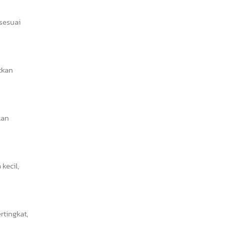
 sesuai
tkan
kan
kecil,
tingkat,