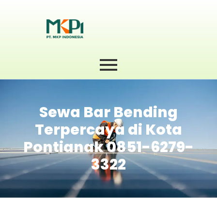
Sewa Bar Bending
Terpercaya di Kota
Pontianak 0851-6279-
3322