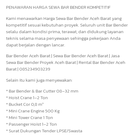
PENAWARAN HARGA SEWA BAR BENDER KOMPETITIF
Kami menawarkan Harga Sewa Bar Bender Aceh Barat yang
kompetitif sesuai kebutuhan proyek. Seluruh unit Bar Bender
selalu dalam kondisi prima, terawat, dan didukung layanan
teknis selama masa penyewaan sehingga pekerjaan Anda
dapat berjalan dengan lancar.
Bar Bender Aceh Barat | Sewa Bar Bender Aceh Barat | Jasa
Sewa Bar Bender Proyek Aceh Barat | Rental Bar Bender Aceh
Barat | 085234903239
Selain itu kami juga menyewakan:
* Bar Bender & Bar Cutter 08–32 mm
* Hoist Crane 1–2 Ton
* Bucket Cor 0,8 m³
* Mini Crane Engine 500 Kg
* Mini Tower Crane 1 Ton
* Passenger Hoist 1–2 Ton
* Surat Dukungan Tender LPSE/Swasta