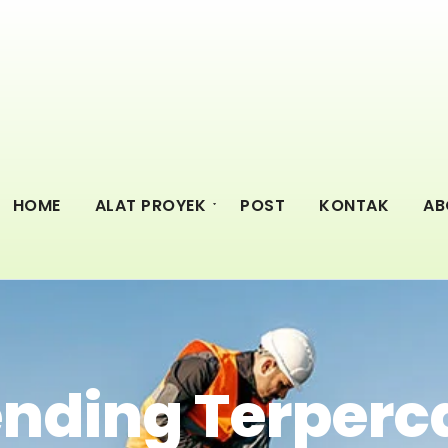
HOME
ALAT PROYEK
POST
KONTAK
AB
nding Terperca