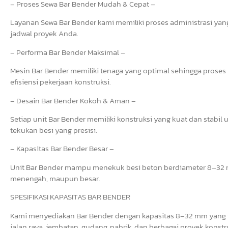
– Proses Sewa Bar Bender Mudah & Cepat –
Layanan Sewa Bar Bender kami memiliki proses administrasi yang 
jadwal proyek Anda.
– Performa Bar Bender Maksimal –
Mesin Bar Bender memiliki tenaga yang optimal sehingga prose
efisiensi pekerjaan konstruksi.
– Desain Bar Bender Kokoh & Aman –
Setiap unit Bar Bender memiliki konstruksi yang kuat dan stab
tekukan besi yang presisi.
– Kapasitas Bar Bender Besar –
Unit Bar Bender mampu menekuk besi beton berdiameter 8–32 mm
menengah, maupun besar.
SPESIFIKASI KAPASITAS BAR BENDER
Kami menyediakan Bar Bender dengan kapasitas 8–32 mm yang i
jalan raya, jembatan, gudang, pabrik, dan berbagai proyek konstr