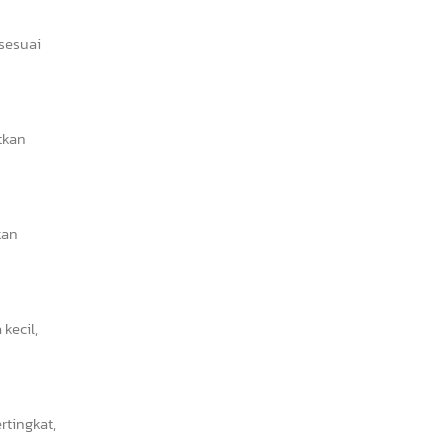
 sesuai
tkan
kan
kecil,
tingkat,