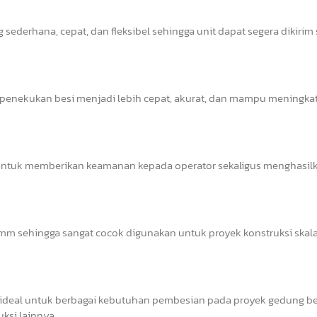
sederhana, cepat, dan fleksibel sehingga unit dapat segera dikirim
s penekukan besi menjadi lebih cepat, akurat, dan mampu meningka
il untuk memberikan keamanan kepada operator sekaligus menghasil
 sehingga sangat cocok digunakan untuk proyek konstruksi skala 
deal untuk berbagai kebutuhan pembesian pada proyek gedung ber
uksi lainnya.