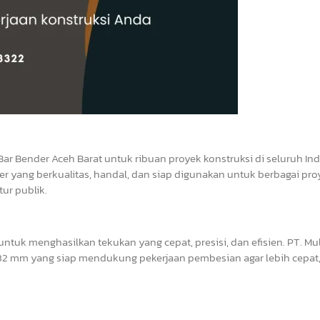
Bar Bender Aceh Barat untuk ribuan proyek konstruksi di seluruh In
r yang berkualitas, handal, dan siap digunakan untuk berbagai pro
ur publik.
tuk menghasilkan tekukan yang cepat, presisi, dan efisien. PT. Mul
2 mm yang siap mendukung pekerjaan pembesian agar lebih cepat, 