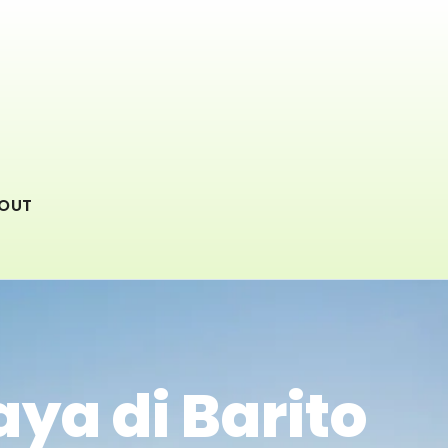
OUT
ya di Barito