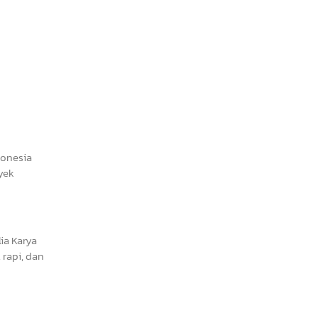
donesia
yek
ia Karya
rapi, dan