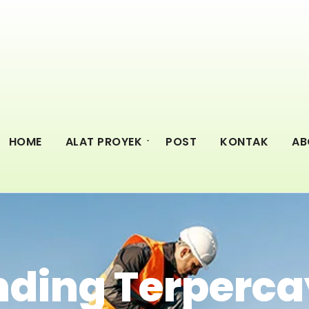
HOME
ALAT PROYEK
POST
KONTAK
AB
nding Terperca