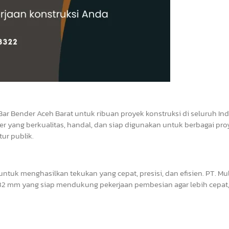
Bar Bender Aceh Barat untuk ribuan proyek konstruksi di seluruh In
r yang berkualitas, handal, dan siap digunakan untuk berbagai pro
ur publik.
tuk menghasilkan tekukan yang cepat, presisi, dan efisien. PT. Mul
2 mm yang siap mendukung pekerjaan pembesian agar lebih cepat, 