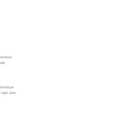
donesia
yek
ia Karya
rapi, dan