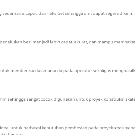
sederhana, cepat, dan fleksibel sehingga unit dapat segera dikirim
s penekukan besi menjadi lebih cepat, akurat, dan mampu meningka
il untuk memberikan keamanan kepada operator sekaligus menghasil
 sehingga sangat cocok digunakan untuk proyek konstruksi skala 
deal untuk berbagai kebutuhan pembesian pada proyek gedung ber
uksi lainnya.