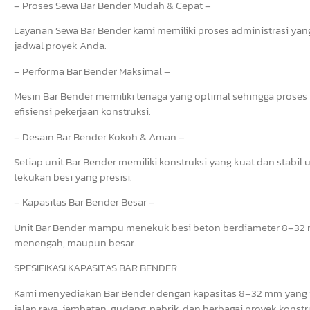
– Proses Sewa Bar Bender Mudah & Cepat –
Layanan Sewa Bar Bender kami memiliki proses administrasi yang 
jadwal proyek Anda.
– Performa Bar Bender Maksimal –
Mesin Bar Bender memiliki tenaga yang optimal sehingga prose
efisiensi pekerjaan konstruksi.
– Desain Bar Bender Kokoh & Aman –
Setiap unit Bar Bender memiliki konstruksi yang kuat dan stab
tekukan besi yang presisi.
– Kapasitas Bar Bender Besar –
Unit Bar Bender mampu menekuk besi beton berdiameter 8–32 mm
menengah, maupun besar.
SPESIFIKASI KAPASITAS BAR BENDER
Kami menyediakan Bar Bender dengan kapasitas 8–32 mm yang i
jalan raya, jembatan, gudang, pabrik, dan berbagai proyek konstr