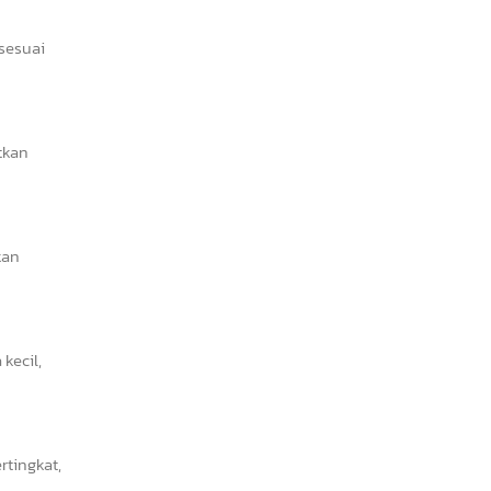
 sesuai
tkan
kan
kecil,
tingkat,