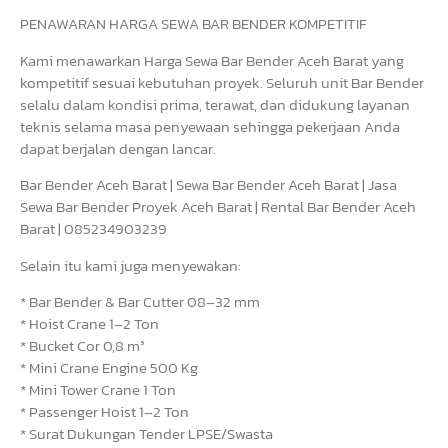
PENAWARAN HARGA SEWA BAR BENDER KOMPETITIF
Kami menawarkan Harga Sewa Bar Bender Aceh Barat yang
kompetitif sesuai kebutuhan proyek. Seluruh unit Bar Bender
selalu dalam kondisi prima, terawat, dan didukung layanan
teknis selama masa penyewaan sehingga pekerjaan Anda
dapat berjalan dengan lancar.
Bar Bender Aceh Barat | Sewa Bar Bender Aceh Barat | Jasa
Sewa Bar Bender Proyek Aceh Barat | Rental Bar Bender Aceh
Barat | 085234903239
Selain itu kami juga menyewakan:
* Bar Bender & Bar Cutter 08–32 mm
* Hoist Crane 1–2 Ton
* Bucket Cor 0,8 m³
* Mini Crane Engine 500 Kg
* Mini Tower Crane 1 Ton
* Passenger Hoist 1–2 Ton
* Surat Dukungan Tender LPSE/Swasta