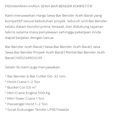
PENAWARAN HARGA SEWA BAR BENDER KOMPETITIF
Kami menawarkan Harga Sewa Bar Bender Aceh Barat yang
kompetitif sesuai kebutuhan proyek. Seluruh unit Bar Bender
selalu dalam kondisi prima, terawat, dan didukung layanan
teknis selama masa penyewaan sehingga pekerjaan Anda
dapat berjalan dengan lancar.
Bar Bender Aceh Barat | Sewa Bar Bender Aceh Barat | Jasa
Sewa Bar Bender Proyek Aceh Barat | Rental Bar Bender Aceh
Barat | 085234903239
Selain itu kami juga menyewakan:
* Bar Bender & Bar Cutter 08–32 mm
* Hoist Crane 1–2 Ton
* Bucket Cor 0,8 m³
* Mini Crane Engine 500 Kg
* Mini Tower Crane 1 Ton
* Passenger Hoist 1–2 Ton
* Surat Dukungan Tender LPSE/Swasta