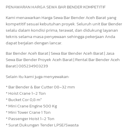
PENAWARAN HARGA SEWA BAR BENDER KOMPETITIF
Kami menawarkan Harga Sewa Bar Bender Aceh Barat yang
kompetitif sesuai kebutuhan proyek. Seluruh unit Bar Bender
selalu dalam kondisi prima, terawat, dan didukung layanan
teknis selama masa penyewaan sehingga pekerjaan Anda
dapat berjalan dengan lancar.
Bar Bender Aceh Barat | Sewa Bar Bender Aceh Barat | Jasa
Sewa Bar Bender Proyek Aceh Barat | Rental Bar Bender Aceh
Barat | 085234903239
Selain itu kami juga menyewakan:
* Bar Bender & Bar Cutter 08–32 mm
* Hoist Crane 1–2 Ton
* Bucket Cor 0,8 m³
* Mini Crane Engine 500 Kg
* Mini Tower Crane 1 Ton
* Passenger Hoist 1–2 Ton
* Surat Dukungan Tender LPSE/Swasta