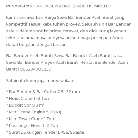
PENAWARAN HARGA SEWA BAR BENDER KOMPETITIF
Kami menawarkan Harga Sewa Bar Bender Aceh Barat yang
kompetitif sesuai kebutuhan proyek. Seluruh unit Bar Bender
selalu dalam kondisi prima, terawat, dan didukung layanan
teknis selama masa penyewaan sehingga pekerjaan Anda
dapat berjalan dengan lancar.
Bar Bender Aceh Barat | Sewa Bar Bender Aceh Barat | Jasa
Sewa Bar Bender Proyek Aceh Barat | Rental Bar Bender Aceh
Barat | 085234903239
Selain itu kami juga menyewakan:
* Bar Bender & Bar Cutter 08–32 mm
* Hoist Crane 1–2 Ton
* Bucket Cor 0,8 m³
* Mini Crane Engine 500 Kg
* Mini Tower Crane 1 Ton
* Passenger Hoist 1–2 Ton
* Surat Dukungan Tender LPSE/Swasta