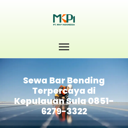
Sewa Bar Bending
Terpercaya di
Kepulauan Sula 0851-
6279-3322