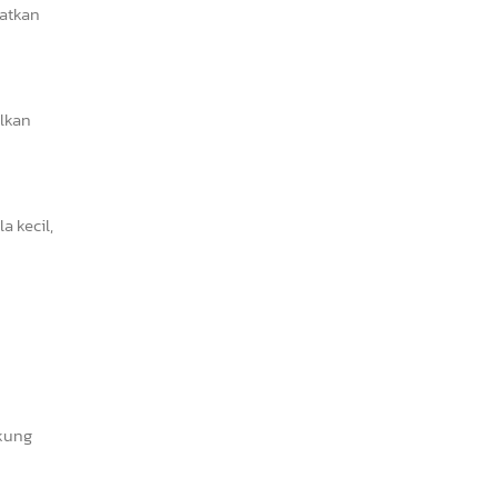
katkan
ilkan
 kecil,
ukung