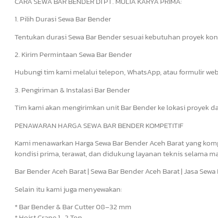
CARA SEWA BAR BENDER DI PT. MULIA KARYA PRIMA:
1. Pilih Durasi Sewa Bar Bender
Tentukan durasi Sewa Bar Bender sesuai kebutuhan proyek kon
2. Kirim Permintaan Sewa Bar Bender
Hubungi tim kami melalui telepon, WhatsApp, atau formulir we
3. Pengiriman & Instalasi Bar Bender
Tim kami akan mengirimkan unit Bar Bender ke lokasi proyek d
PENAWARAN HARGA SEWA BAR BENDER KOMPETITIF
Kami menawarkan Harga Sewa Bar Bender Aceh Barat yang kompe
kondisi prima, terawat, dan didukung layanan teknis selama m
Bar Bender Aceh Barat | Sewa Bar Bender Aceh Barat | Jasa Sew
Selain itu kami juga menyewakan:
* Bar Bender & Bar Cutter 08–32 mm
* Hoist Crane 1–2 Ton