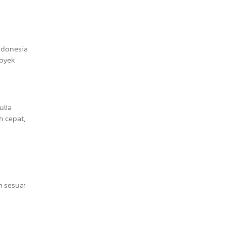
Indonesia
royek
ulia
 cepat,
m sesuai