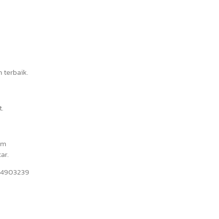
 terbaik.
t.
am
ar.
234903239