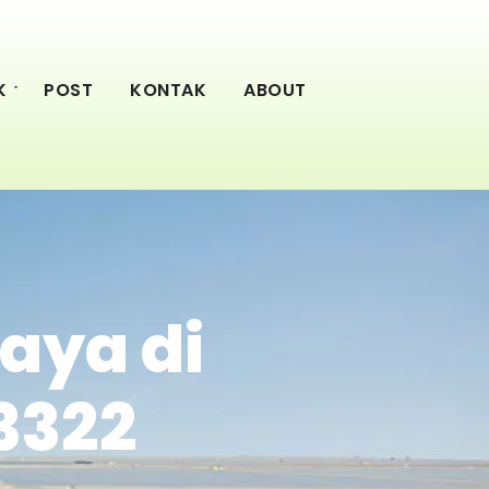
K
POST
KONTAK
ABOUT
aya di
3322