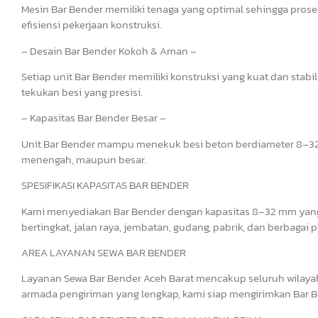
Mesin Bar Bender memiliki tenaga yang optimal sehingga pros
efisiensi pekerjaan konstruksi.
– Desain Bar Bender Kokoh & Aman –
Setiap unit Bar Bender memiliki konstruksi yang kuat dan st
tekukan besi yang presisi.
– Kapasitas Bar Bender Besar –
Unit Bar Bender mampu menekuk besi beton berdiameter 8–32 
menengah, maupun besar.
SPESIFIKASI KAPASITAS BAR BENDER
Kami menyediakan Bar Bender dengan kapasitas 8–32 mm yang
bertingkat, jalan raya, jembatan, gudang, pabrik, dan berbagai 
AREA LAYANAN SEWA BAR BENDER
Layanan Sewa Bar Bender Aceh Barat mencakup seluruh wilayah
armada pengiriman yang lengkap, kami siap mengirimkan Bar Be