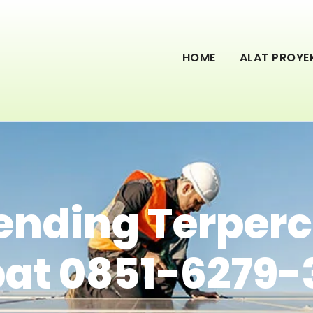
HOME
ALAT PROYE
ending Terperc
at 0851-6279-