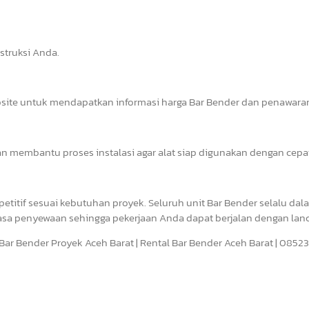
struksi Anda.
bsite untuk mendapatkan informasi harga Bar Bender dan penawaran
an membantu proses instalasi agar alat siap digunakan dengan cepa
titif sesuai kebutuhan proyek. Seluruh unit Bar Bender selalu dal
asa penyewaan sehingga pekerjaan Anda dapat berjalan dengan lanc
a Bar Bender Proyek Aceh Barat | Rental Bar Bender Aceh Barat | 085