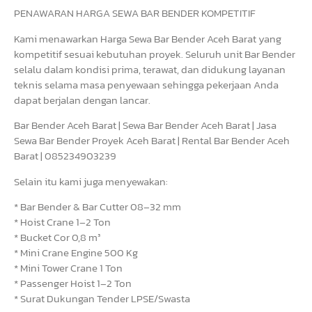
PENAWARAN HARGA SEWA BAR BENDER KOMPETITIF
Kami menawarkan Harga Sewa Bar Bender Aceh Barat yang
kompetitif sesuai kebutuhan proyek. Seluruh unit Bar Bender
selalu dalam kondisi prima, terawat, dan didukung layanan
teknis selama masa penyewaan sehingga pekerjaan Anda
dapat berjalan dengan lancar.
Bar Bender Aceh Barat | Sewa Bar Bender Aceh Barat | Jasa
Sewa Bar Bender Proyek Aceh Barat | Rental Bar Bender Aceh
Barat | 085234903239
Selain itu kami juga menyewakan:
* Bar Bender & Bar Cutter 08–32 mm
* Hoist Crane 1–2 Ton
* Bucket Cor 0,8 m³
* Mini Crane Engine 500 Kg
* Mini Tower Crane 1 Ton
* Passenger Hoist 1–2 Ton
* Surat Dukungan Tender LPSE/Swasta