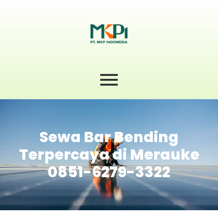
Sewa Bar Bending
Terpercaya di Merauke
0851-6279-3322