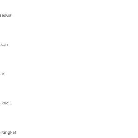
 sesuai
tkan
kan
kecil,
tingkat,