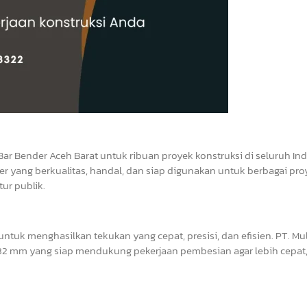
Bar Bender Aceh Barat untuk ribuan proyek konstruksi di seluruh In
r yang berkualitas, handal, dan siap digunakan untuk berbagai pro
ur publik.
tuk menghasilkan tekukan yang cepat, presisi, dan efisien. PT. Mul
2 mm yang siap mendukung pekerjaan pembesian agar lebih cepat, 