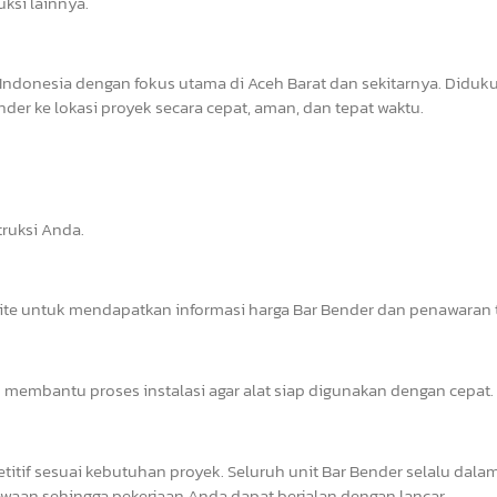
uksi lainnya.
Indonesia dengan fokus utama di Aceh Barat dan sekitarnya. Diduk
er ke lokasi proyek secara cepat, aman, dan tepat waktu.
ruksi Anda.
site untuk mendapatkan informasi harga Bar Bender dan penawaran t
 membantu proses instalasi agar alat siap digunakan dengan cepat.
tif sesuai kebutuhan proyek. Seluruh unit Bar Bender selalu dalam
waan sehingga pekerjaan Anda dapat berjalan dengan lancar.