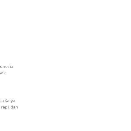
donesia
yek
ia Karya
rapi, dan