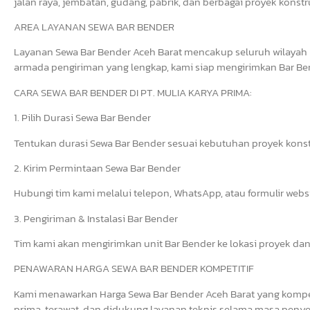
jalan raya, jembatan, gudang, pabrik, dan berbagai proyek konstr
AREA LAYANAN SEWA BAR BENDER
Layanan Sewa Bar Bender Aceh Barat mencakup seluruh wilayah 
armada pengiriman yang lengkap, kami siap mengirimkan Bar Bend
CARA SEWA BAR BENDER DI PT. MULIA KARYA PRIMA:
1. Pilih Durasi Sewa Bar Bender
Tentukan durasi Sewa Bar Bender sesuai kebutuhan proyek konst
2. Kirim Permintaan Sewa Bar Bender
Hubungi tim kami melalui telepon, WhatsApp, atau formulir web
3. Pengiriman & Instalasi Bar Bender
Tim kami akan mengirimkan unit Bar Bender ke lokasi proyek dan
PENAWARAN HARGA SEWA BAR BENDER KOMPETITIF
Kami menawarkan Harga Sewa Bar Bender Aceh Barat yang kompeti
prima, terawat, dan didukung layanan teknis selama masa penye