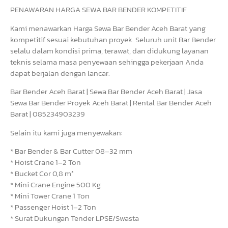
PENAWARAN HARGA SEWA BAR BENDER KOMPETITIF
Kami menawarkan Harga Sewa Bar Bender Aceh Barat yang
kompetitif sesuai kebutuhan proyek. Seluruh unit Bar Bender
selalu dalam kondisi prima, terawat, dan didukung layanan
teknis selama masa penyewaan sehingga pekerjaan Anda
dapat berjalan dengan lancar.
Bar Bender Aceh Barat | Sewa Bar Bender Aceh Barat | Jasa
Sewa Bar Bender Proyek Aceh Barat | Rental Bar Bender Aceh
Barat | 085234903239
Selain itu kami juga menyewakan:
* Bar Bender & Bar Cutter 08–32 mm
* Hoist Crane 1–2 Ton
* Bucket Cor 0,8 m³
* Mini Crane Engine 500 Kg
* Mini Tower Crane 1 Ton
* Passenger Hoist 1–2 Ton
* Surat Dukungan Tender LPSE/Swasta