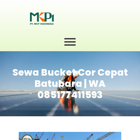
Sewa Bucket Cor Cepat
Batubara | WA
085177411593