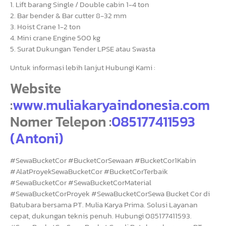
1. Lift barang Single / Double cabin 1-4 ton
2. Bar bender & Bar cutter 8-32 mm
3. Hoist Crane 1-2 ton
4. Mini crane Engine 500 kg
5. Surat Dukungan Tender LPSE atau Swasta
Untuk informasi lebih lanjut Hubungi Kami :
Website
:
www.muliakaryaindonesia.com
Nomer Telepon :
085177411593
(Antoni)
#SewaBucketCor #BucketCorSewaan #BucketCor1Kabin
#AlatProyekSewaBucketCor #BucketCorTerbaik
#SewaBucketCor #SewaBucketCorMaterial
#SewaBucketCorProyek #SewaBucketCorSewa Bucket Cor di
Batubara bersama PT. Mulia Karya Prima. Solusi Layanan
cepat, dukungan teknis penuh. Hubungi 085177411593.